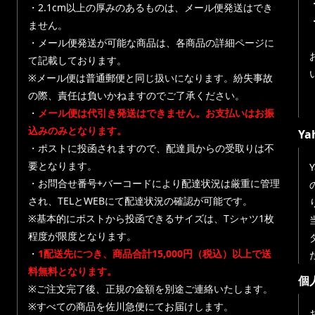
・
・2.1cm以上の厚みのあるものは、メール便発送はでき
ません。
・メール便発送が可能な商品は、各商品の詳細ページに
て記載しております。
※メール便は普通郵便と同じ扱いになります。紛失事故
の際、責任は負いかねますのでご了承ください。
・
メール便は代引き発送はできません。お支払いはお振
込みのみとなります。
Y
・ポストに投函されますので、配達員からの受取りは不
要となります。
・お問合せ番号+バーコードにより配達状況は厳重に管理
され、TELとWEBにて配達状況の確認が可能です。
※基本的にポストから投函できるサイズは、Tシャツ1枚
程度が限度となります。
・
1配送先につき、商品合計15,000円（税込）以上で送
料無料となります。
個
※ご注文完了後、正規の金額を別途ご連絡いたします。
※すべての商品を佐川急便にてお届けします。