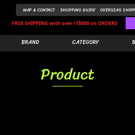
MAP & CONTACT
SHOPPING GUIDE
OVERSEAS SHIPP
FREE SHIPPING with over \15000 on ORDERS
BRAND
CATEGORY
Product