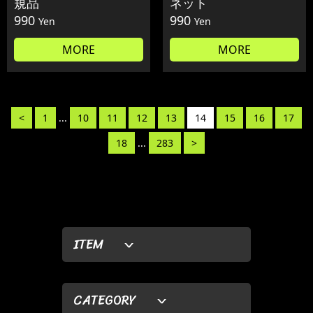
規品
ネット
990
990
Yen
Yen
MORE
MORE
<
1
...
10
11
12
13
14
15
16
17
18
...
283
>
ITEM
CATEGORY