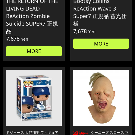
THE RETURN OF THE
Bootsy Collins
LIVING DEAD
ReAction Wave 3
ReAction Zombie
Super7 正規品 蓄光仕
Suicide SUPER7 正規
様
品
7,678
Yen
7,678
Yen
MORE
MORE
ドジャース 大谷翔平 フィギュア
グーニーズ スロース マ