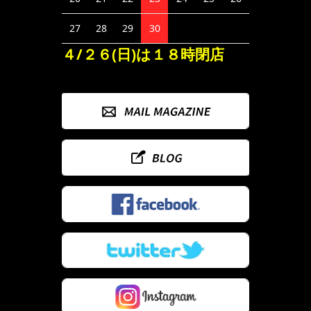
27
28
29
30
４/２６(日)は１８時閉店