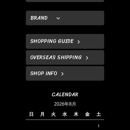
BRAND
SHOPPING GUIDE
OVERSEAS SHIPPING
SHOP INFO
CALENDAR
2026年8月
日
月
火
水
木
金
土
1