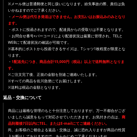
※メール便は普通郵便と同じ扱いになります。紛失事故の際、責任は負
いかねますのでご了承ください。
・
メール便は代引き発送はできません。お支払いはお振込みのみとなり
ます。
・ポストに投函されますので、配達員からの受取りは不要となります。
・お問合せ番号+バーコードにより配達状況は厳重に管理され、TELと
WEBにて配達状況の確認が可能です。
※基本的にポストから投函できるサイズは、Tシャツ1枚程度が限度とな
ります。
・
1配送先につき、商品合計15,000円（税込）以上で送料無料となりま
す。
※ご注文完了後、正規の金額を別途ご連絡いたします。
※すべての商品を佐川急便にてお届けします。
※送料は税込の金額となります。
返品・交換について
商品には厳格な管理のもと十分注意しておりますが、万一不都合がござ
いましたら誠意をもって対応させていただきます。お気付きの点は、
商
品到着後7日以内にTEL、またはE-mailにてご連絡ください。
尚、お客様のご都合よる返品・交換は、誠に恐れ入りますが商品の性質
上お断りしておりますので、あらかじめご了承くださいませ。