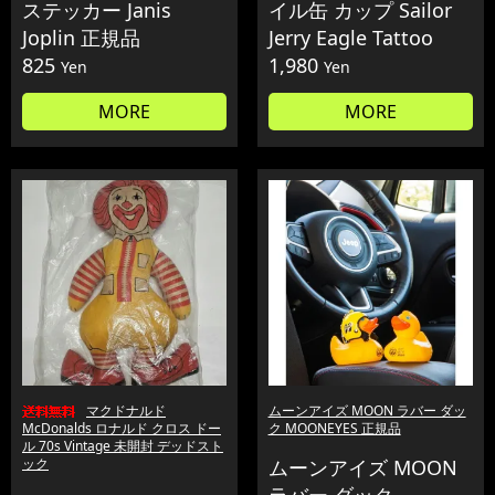
ステッカー Janis
イル缶 カップ Sailor
Joplin 正規品
Jerry Eagle Tattoo
825
1,980
Yen
Yen
MORE
MORE
マクドナルド
ムーンアイズ MOON ラバー ダッ
McDonalds ロナルド クロス ドー
ク MOONEYES 正規品
ル 70s Vintage 未開封 デッドスト
ック
ムーンアイズ MOON
ラバー ダック