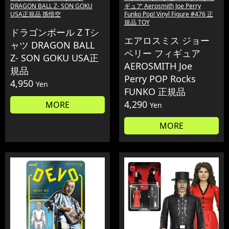
DRAGON BALL Z- SON GOKU
ギュア Aerosmith Joe Perry
USA正規品 孫悟空
Funko Pop! Vinyl Figure #476 正
規品 TOY
ドラゴンボール Z Tシ
エアロスミス ジョー
ャツ DRAGON BALL
ペリー フィギュア
Z- SON GOKU USA正
AEROSMITH Joe
規品
Perry POP Rocks
4,950
Yen
FUNKO 正規品
4,290
MORE
Yen
MORE