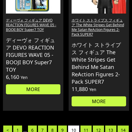
ディーヴォ フィギュア DEVO
ホワイト ストライプス フィギュ
REACTION FIGURES WAVE 05 -
ア The White Stripes Get Behind
BOOJI BOY Super7 TOY
Me Satan ReAction Figures 2-
Pack SUPER7
ディーヴォ フィギュ
ホワイト ストライプ
ア DEVO REACTION
ス フィギュア The
FIGURES WAVE 05 -
White Stripes Get
BOOJI BOY Super7
Behind Me Satan
TOY
ReAction Figures 2-
6,160
Yen
Pack SUPER7
11,880
MORE
Yen
MORE
<
1
...
6
7
8
9
10
11
12
13
14