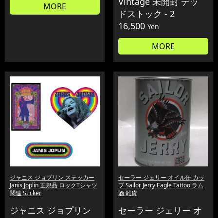
Vintage 未開封 デッ
MORE
ドストック - 2
16,500
Yen
MORE
ジャニス ジョプリン ステッカー
セーラー ジェリー オイル缶 カッ
Janis Joplin 正規品 ロックTシャツ
プ Sailor Jerry Eagle Tattoo ラム
関連 Sticker
酒 雑貨
ジャニス ジョプリン
セーラー ジェリー オ