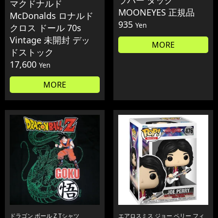
マクドナルド
MOONEYES 正規品
McDonalds ロナルド
935
Yen
クロス ドール 70s
Vintage 未開封 デッ
MORE
ドストック
17,600
Yen
MORE
ドラゴン ボール Z Tシャツ
エアロスミス ジョー ペリー フィ