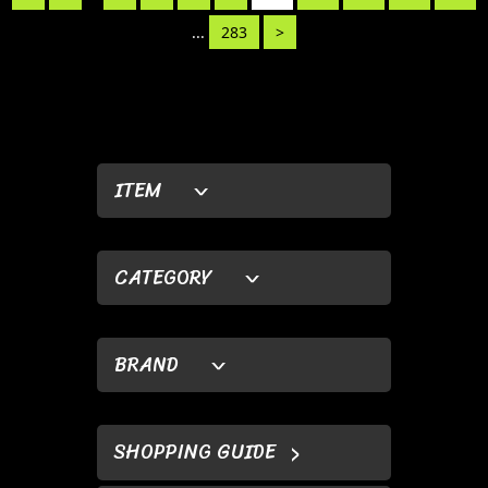
...
283
>
ITEM
CATEGORY
BRAND
SHOPPING GUIDE