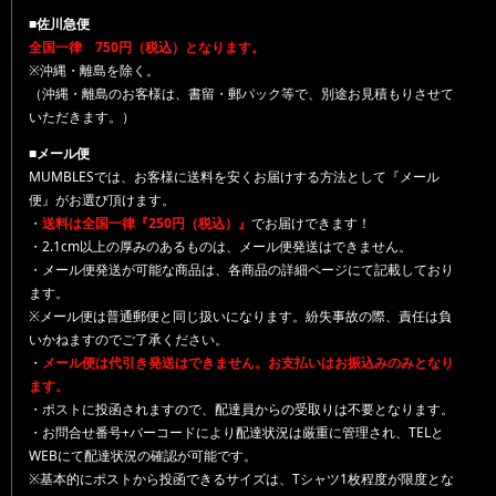
■佐川急便
全国一律 750円（税込）となります。
※沖縄・離島を除く。
（沖縄・離島のお客様は、書留・郵パック等で、別途お見積もりさせて
いただきます。）
■メール便
MUMBLESでは、お客様に送料を安くお届けする方法として『メール
便』がお選び頂けます。
・
送料は全国一律『250円（税込）』
でお届けできます！
・2.1cm以上の厚みのあるものは、メール便発送はできません。
・メール便発送が可能な商品は、各商品の詳細ページにて記載しており
ます。
※メール便は普通郵便と同じ扱いになります。紛失事故の際、責任は負
いかねますのでご了承ください。
・
メール便は代引き発送はできません。お支払いはお振込みのみとなり
ます。
・ポストに投函されますので、配達員からの受取りは不要となります。
・お問合せ番号+バーコードにより配達状況は厳重に管理され、TELと
WEBにて配達状況の確認が可能です。
※基本的にポストから投函できるサイズは、Tシャツ1枚程度が限度とな