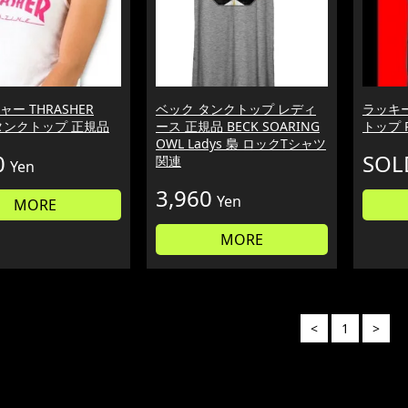
ー THRASHER
ベック タンクトップ レディ
ラッキー
s タンクトップ 正規品
ース 正規品 BECK SOARING
トップ R
OWL Ladys 梟 ロックTシャツ
0
SOL
関連
Yen
3,960
Yen
MORE
MORE
<
1
>