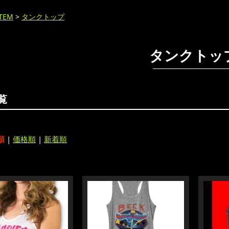
ITEM
>
タンクトップ
タンクトッ
覧
順
|
価格順
|
新着順