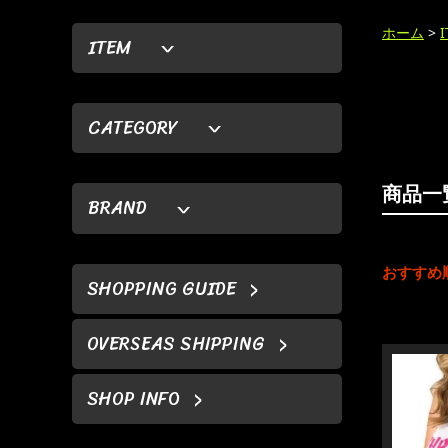
ホーム
>
ITEM
CATEGORY
商品一
BRAND
おすすめ
SHOPPING GUIDE
OVERSEAS SHIPPING
SHOP INFO