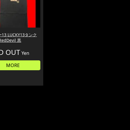
13 LUCKY13タンク
edDevil 黒
D OUT
Yen
MORE