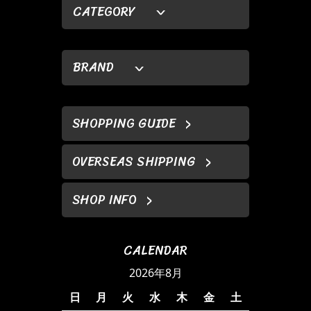
CATEGORY
BRAND
SHOPPING GUIDE
OVERSEAS SHIPPING
SHOP INFO
CALENDAR
2026年8月
日
月
火
水
木
金
土