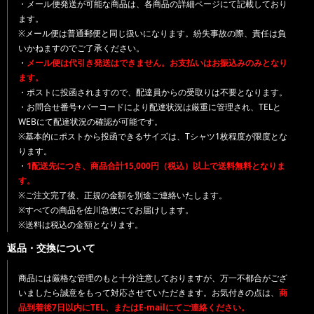
・メール便発送が可能な商品は、各商品の詳細ページにて記載しており
ます。
※メール便は普通郵便と同じ扱いになります。紛失事故の際、責任は負
いかねますのでご了承ください。
・
メール便は代引き発送はできません。お支払いはお振込みのみとなり
ます。
・ポストに投函されますので、配達員からの受取りは不要となります。
・お問合せ番号+バーコードにより配達状況は厳重に管理され、TELと
WEBにて配達状況の確認が可能です。
※基本的にポストから投函できるサイズは、Tシャツ1枚程度が限度とな
ります。
・
1配送先につき、商品合計15,000円（税込）以上で送料無料となりま
す。
※ご注文完了後、正規の金額を別途ご連絡いたします。
※すべての商品を佐川急便にてお届けします。
※送料は税込の金額となります。
返品・交換について
商品には厳格な管理のもと十分注意しておりますが、万一不都合がござ
いましたら誠意をもって対応させていただきます。お気付きの点は、
商
品到着後7日以内にTEL、またはE-mailにてご連絡ください。