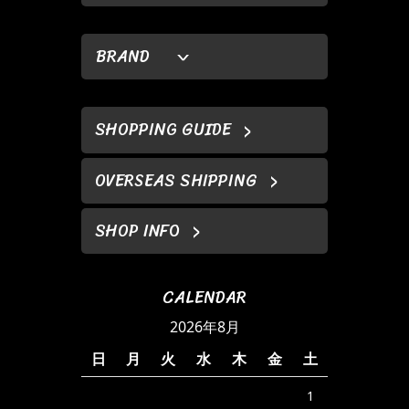
BRAND
SHOPPING GUIDE
OVERSEAS SHIPPING
SHOP INFO
CALENDAR
2026年8月
日
月
火
水
木
金
土
1