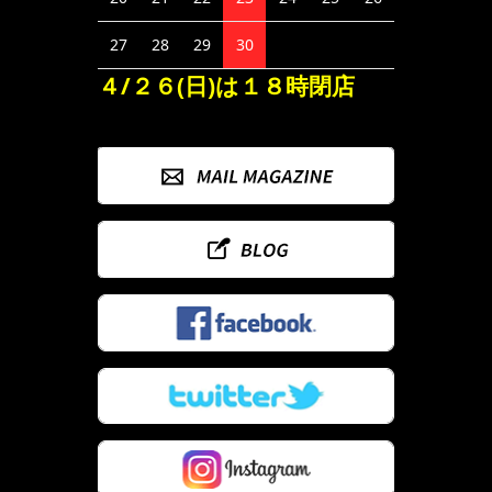
27
28
29
30
４/２６(日)は１８時閉店