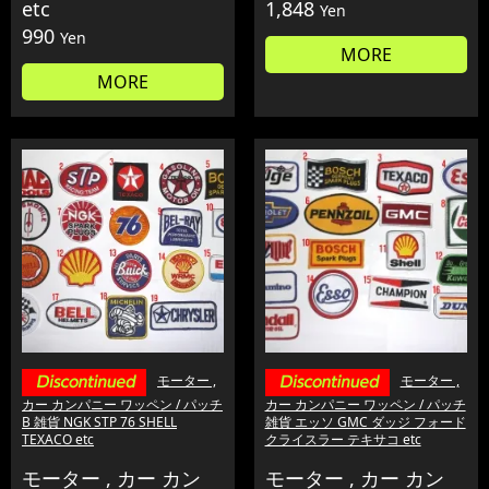
etc
1,848
Yen
990
Yen
MORE
MORE
モーター ,
モーター ,
カー カンパニー ワッペン / パッチ
カー カンパニー ワッペン / パッチ
B 雑貨 NGK STP 76 SHELL
雑貨 エッソ GMC ダッジ フォード
TEXACO etc
クライスラー テキサコ etc
モーター , カー カン
モーター , カー カン