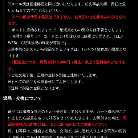
※メール便は普通郵便と同じ扱いになります。紛失事故の際、責任は負
いかねますのでご了承ください。
・
メール便は代引き発送はできません。お支払いはお振込みのみとなり
ます。
・ポストに投函されますので、配達員からの受取りは不要となります。
・お問合せ番号+バーコードにより配達状況は厳重に管理され、TELと
WEBにて配達状況の確認が可能です。
※基本的にポストから投函できるサイズは、Tシャツ1枚程度が限度とな
ります。
・
1配送先につき、商品合計15,000円（税込）以上で送料無料となりま
す。
※ご注文完了後、正規の金額を別途ご連絡いたします。
※すべての商品を佐川急便にてお届けします。
※送料は税込の金額となります。
返品・交換について
商品には厳格な管理のもと十分注意しておりますが、万一不都合がござ
いましたら誠意をもって対応させていただきます。お気付きの点は、
商
品到着後7日以内にTEL、またはE-mailにてご連絡ください。
尚、お客様のご都合よる返品・交換は、誠に恐れ入りますが商品の性質
上お断りしておりますので、あらかじめご了承くださいませ。