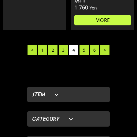
1,760
Yen
MORE
<
1
2
3
4
5
6
>
ITEM
CATEGORY