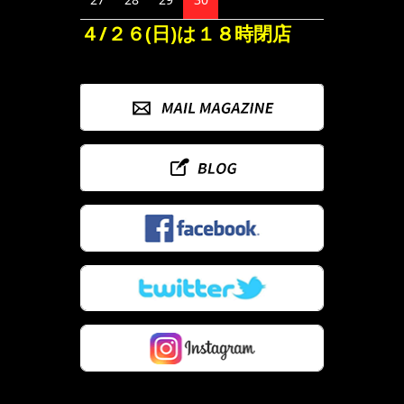
４/２６(日)は１８時閉店