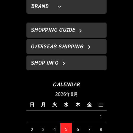
BRAND
SHOPPING GUIDE
OVERSEAS SHIPPING
SHOP INFO
CALENDAR
2026年8月
日
月
火
水
木
金
土
1
2
3
4
5
6
7
8