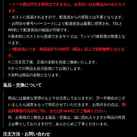
・
メール便は代引き発送はできません。お支払いはお振込みのみとなり
ます。
・ポストに投函されますので、配達員からの受取りは不要となります。
・お問合せ番号+バーコードにより配達状況は厳重に管理され、TELと
WEBにて配達状況の確認が可能です。
※基本的にポストから投函できるサイズは、Tシャツ1枚程度が限度とな
ります。
・
1配送先につき、商品合計15,000円（税込）以上で送料無料となりま
す。
※ご注文完了後、正規の金額を別途ご連絡いたします。
※すべての商品を佐川急便にてお届けします。
※送料は税込の金額となります。
返品・交換について
商品には厳格な管理のもと十分注意しておりますが、万一不都合がござ
いましたら誠意をもって対応させていただきます。お気付きの点は、
商
品到着後7日以内にTEL、またはE-mailにてご連絡ください。
尚、お客様のご都合よる返品・交換は、誠に恐れ入りますが商品の性質
上お断りしておりますので、あらかじめご了承くださいませ。
注文方法・お問い合わせ