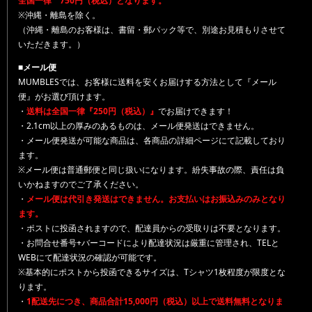
全国一律 750円（税込）となります。
※沖縄・離島を除く。
（沖縄・離島のお客様は、書留・郵パック等で、別途お見積もりさせて
いただきます。）
■メール便
MUMBLESでは、お客様に送料を安くお届けする方法として『メール
便』がお選び頂けます。
・
送料は全国一律『250円（税込）』
でお届けできます！
・2.1cm以上の厚みのあるものは、メール便発送はできません。
・メール便発送が可能な商品は、各商品の詳細ページにて記載しており
ます。
※メール便は普通郵便と同じ扱いになります。紛失事故の際、責任は負
いかねますのでご了承ください。
・
メール便は代引き発送はできません。お支払いはお振込みのみとなり
ます。
・ポストに投函されますので、配達員からの受取りは不要となります。
・お問合せ番号+バーコードにより配達状況は厳重に管理され、TELと
WEBにて配達状況の確認が可能です。
※基本的にポストから投函できるサイズは、Tシャツ1枚程度が限度とな
ります。
・
1配送先につき、商品合計15,000円（税込）以上で送料無料となりま