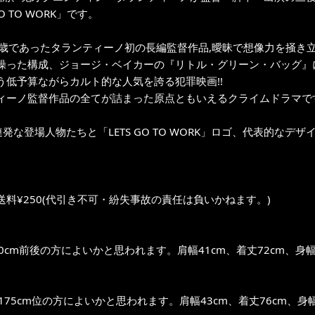
GO TO WORK」です。
8歳であったタランティーノ初の長編監督作品,曖昧で想像力を掻き立
操った構成、ジョージ・ベイカーの『リトル・グリーン・バッグ』に
う低予算ながらカルト的な人気を誇る犯罪映画!!
ィーノ監督作品の全てが詰まった原点ともいえるクライムドラマで
連発な登場人物たちと「LETS GO TO WORK」ロゴ、代表的なデザ
送料¥250(代引き不可・紛失事故の責任は負いかねます。)
0cm前後の方によいかと思われます。肩幅41cm、着丈72cm、身幅
～175cm位の方によいかと思われます。肩幅43cm、着丈76cm、身幅