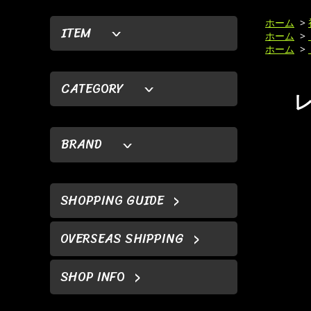
ホーム
>
ITEM
ホーム
>
ホーム
>
CATEGORY
レ
BRAND
SHOPPING GUIDE
OVERSEAS SHIPPING
SHOP INFO