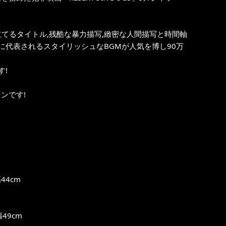
てるタイトル,残酷な暴力描写,緻密な人間描写と時間軸
代表されるスタイリッシュなBGMが人気を博し90万
す!
インです!
44cm
49cm