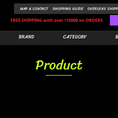
MAP & CONTACT
SHOPPING GUIDE
OVERSEAS SHIPP
FREE SHIPPING with over \15000 on ORDERS
BRAND
CATEGORY
Product