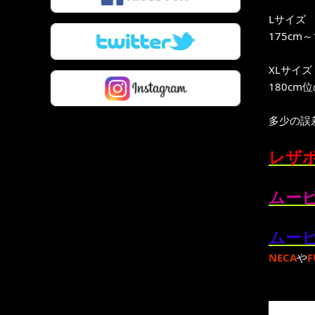
Lサイズ
175cm
XLサイズ
180cm
多少の誤
レザボ
ムービ
ムービ
NECA
や
F