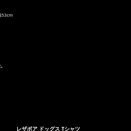
53cm
ム
レザボア ドッグス Tシャツ