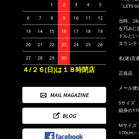
1
2
3
4
5
「LETS 
6
7
8
9
10
11
12
当時、2
を巧みに
13
14
15
16
17
18
19
ドルとい
タランテ
20
21
22
23
24
25
26
名(迷)言
27
28
29
30
４/２６(日)は１８時閉店
正規品
メール便
Sサイズ
細身の17
Mサイズ
170cm