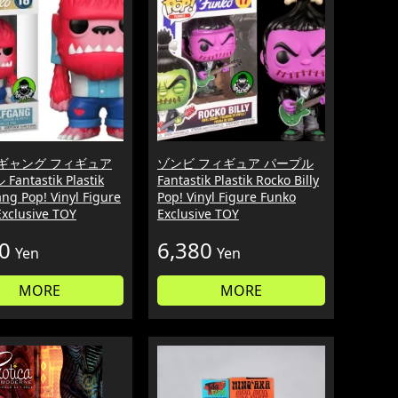
 ギャング フィギュア
ゾンビ フィギュア パープル
antastik Plastik
Fantastik Plastik Rocko Billy
ng Pop! Vinyl Figure
Pop! Vinyl Figure Funko
Exclusive TOY
Exclusive TOY
0
6,380
Yen
Yen
MORE
MORE