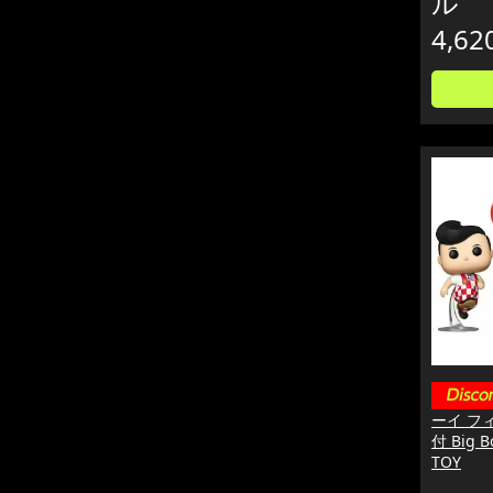
ル
4,62
ーイ フ
付 Big B
TOY