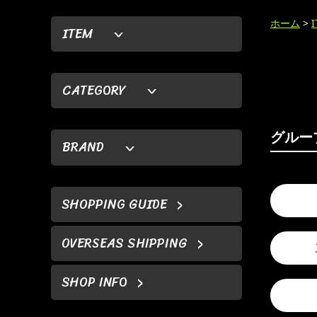
ホーム
>
ITEM
CATEGORY
グルー
BRAND
SHOPPING GUIDE
OVERSEAS SHIPPING
SHOP INFO