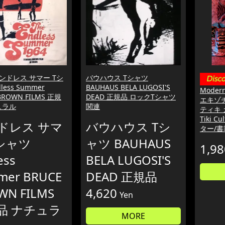
ンドレス サマー Tシ
バウハウス Tシャツ
less Summer
BAUHAUS BELA LUGOSI'S
Moderne
BROWN FILMS 正規
DEAD 正規品 ロックTシャツ
エキゾチ
ュラル
関連
ティキ
Tiki C
ドレス サマ
バウハウス Tシ
ター/書
Tシャツ
ャツ BAUHAUS
1,98
ess
BELA LUGOSI'S
mer BRUCE
DEAD 正規品
WN FILMS
4,620
Yen
品 ナチュラ
MORE