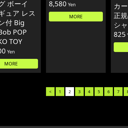
グ ボーイ
8,580
カー
Yen
ギュア レス
正規
MORE
付 Big
シャ
Bob POP
825
KO TOY
00
Yen
MORE
<
1
2
3
4
5
6
7