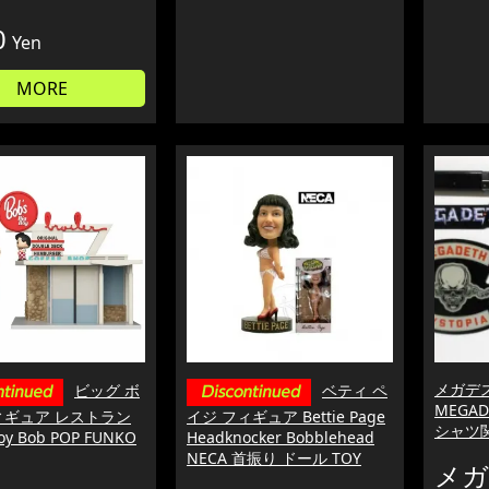
0
Yen
MORE
メガデ
ビッグ ボ
ベティ ペ
MEGA
ィギュア レストラン
イジ フィギュア Bettie Page
シャツ
oy Bob POP FUNKO
Headknocker Bobblehead
NECA 首振り ドール TOY
メガ