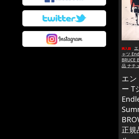
エ
ャツ End
BRUCE 
品 ナチ
エン
ー 
Endl
Sum
BRO
正規