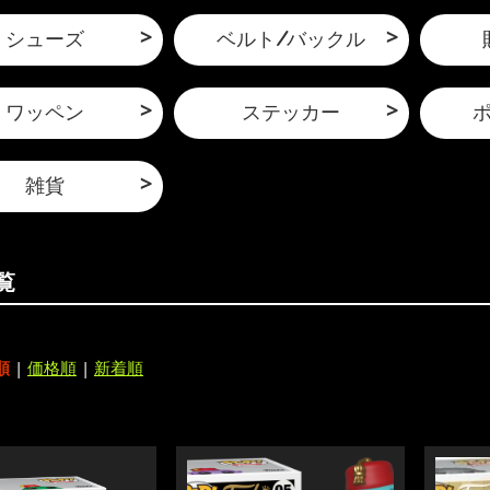
シューズ
ベルト/バックル
ワッペン
ステッカー
雑貨
覧
順
|
価格順
|
新着順