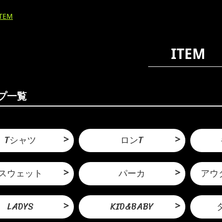
ITEM
ITEM
プ一覧
Tシャツ
ロンT
スウェット
パーカ
アウ
LADYS
KID&BABY