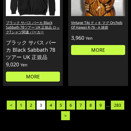
ブラック サバス パーカ Black
Vintage Tiki ティキ マグ Orchids
Sabbath 78ツアー UK 正規品 ロッ
Of Hawaii R-76 - A 雑貨
クTシャツ関連 パーカー
3,960
Yen
ブラック サバス パー
カ Black Sabbath 78
MORE
ツアー UK 正規品
9,020
Yen
MORE
<
1
2
3
4
5
6
7
8
9
...
283
>