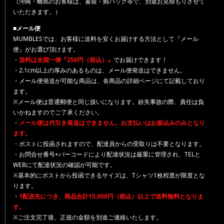
（沖縄・離島のお客様は、書留・郵パック等で、別途お見積もりさせて
いただきます。）
■メール便
MUMBLESでは、お客様に送料を安くお届けする方法として『メール
便』がお選び頂けます。
・
送料は全国一律『250円（税込）』
でお届けできます！
・2.1cm以上の厚みのあるものは、メール便発送はできません。
・メール便発送が可能な商品は、各商品の詳細ページにて記載しており
ます。
※メール便は普通郵便と同じ扱いになります。紛失事故の際、責任は負
いかねますのでご了承ください。
・
メール便は代引き発送はできません。お支払いはお振込みのみとなり
ます。
・ポストに投函されますので、配達員からの受取りは不要となります。
・お問合せ番号+バーコードにより配達状況は厳重に管理され、TELと
WEBにて配達状況の確認が可能です。
※基本的にポストから投函できるサイズは、Tシャツ1枚程度が限度とな
ります。
・
1配送先につき、商品合計15,000円（税込）以上で送料無料となりま
す。
※ご注文完了後、正規の金額を別途ご連絡いたします。