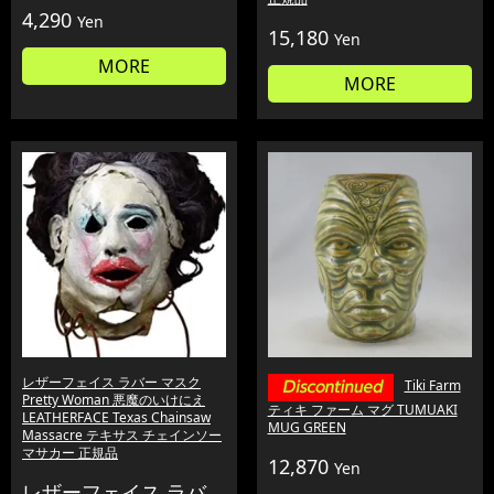
4,290
Yen
15,180
Yen
MORE
MORE
レザーフェイス ラバー マスク
Tiki Farm
Pretty Woman 悪魔のいけにえ
ティキ ファーム マグ TUMUAKI
LEATHERFACE Texas Chainsaw
MUG GREEN
Massacre テキサス チェインソー
マサカー 正規品
12,870
Yen
レザーフェイス ラバ