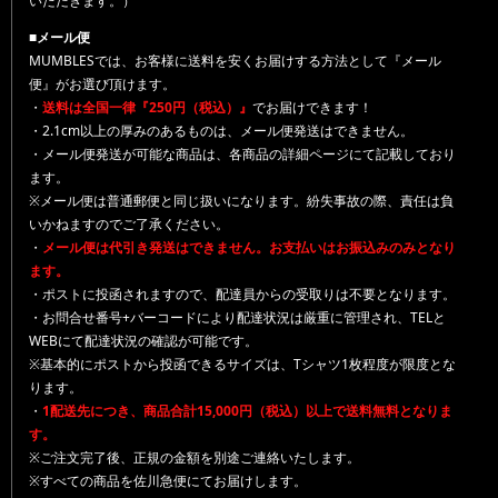
いただきます。）
■メール便
MUMBLESでは、お客様に送料を安くお届けする方法として『メール
便』がお選び頂けます。
・
送料は全国一律『250円（税込）』
でお届けできます！
・2.1cm以上の厚みのあるものは、メール便発送はできません。
・メール便発送が可能な商品は、各商品の詳細ページにて記載しており
ます。
※メール便は普通郵便と同じ扱いになります。紛失事故の際、責任は負
いかねますのでご了承ください。
・
メール便は代引き発送はできません。お支払いはお振込みのみとなり
ます。
・ポストに投函されますので、配達員からの受取りは不要となります。
・お問合せ番号+バーコードにより配達状況は厳重に管理され、TELと
WEBにて配達状況の確認が可能です。
※基本的にポストから投函できるサイズは、Tシャツ1枚程度が限度とな
ります。
・
1配送先につき、商品合計15,000円（税込）以上で送料無料となりま
す。
※ご注文完了後、正規の金額を別途ご連絡いたします。
※すべての商品を佐川急便にてお届けします。