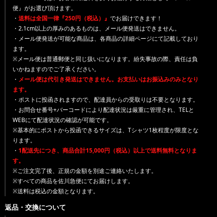
便』がお選び頂けます。
・
送料は全国一律『250円（税込）』
でお届けできます！
・2.1cm以上の厚みのあるものは、メール便発送はできません。
・メール便発送が可能な商品は、各商品の詳細ページにて記載しており
ます。
※メール便は普通郵便と同じ扱いになります。紛失事故の際、責任は負
いかねますのでご了承ください。
・
メール便は代引き発送はできません。お支払いはお振込みのみとなり
ます。
・ポストに投函されますので、配達員からの受取りは不要となります。
・お問合せ番号+バーコードにより配達状況は厳重に管理され、TELと
WEBにて配達状況の確認が可能です。
※基本的にポストから投函できるサイズは、Tシャツ1枚程度が限度とな
ります。
・
1配送先につき、商品合計15,000円（税込）以上で送料無料となりま
す。
※ご注文完了後、正規の金額を別途ご連絡いたします。
※すべての商品を佐川急便にてお届けします。
※送料は税込の金額となります。
返品・交換について