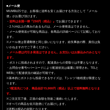
■メール便
MUMBLESでは、お客様に送料を安くお届けする方法として『メール
便』がお選び頂けます。
・
送料は全国一律『250円（税込）』
でお届けできます！
・2.1cm以上の厚みのあるものは、メール便発送はできません。
・メール便発送が可能な商品は、各商品の詳細ページにて記載しており
ます。
※メール便は普通郵便と同じ扱いになります。紛失事故の際、責任は負
いかねますのでご了承ください。
・
メール便は代引き発送はできません。お支払いはお振込みのみとなり
ます。
・ポストに投函されますので、配達員からの受取りは不要となります。
・お問合せ番号+バーコードにより配達状況は厳重に管理され、TELと
WEBにて配達状況の確認が可能です。
※基本的にポストから投函できるサイズは、Tシャツ1枚程度が限度とな
ります。
・
1配送先につき、商品合計15,000円（税込）以上で送料無料となりま
す。
※ご注文完了後、正規の金額を別途ご連絡いたします。
※すべての商品を佐川急便にてお届けします。
※送料は税込の金額となります。