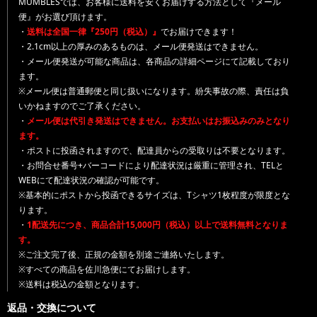
MUMBLESでは、お客様に送料を安くお届けする方法として『メール
便』がお選び頂けます。
・
送料は全国一律『250円（税込）』
でお届けできます！
・2.1cm以上の厚みのあるものは、メール便発送はできません。
・メール便発送が可能な商品は、各商品の詳細ページにて記載しており
ます。
※メール便は普通郵便と同じ扱いになります。紛失事故の際、責任は負
いかねますのでご了承ください。
・
メール便は代引き発送はできません。お支払いはお振込みのみとなり
ます。
・ポストに投函されますので、配達員からの受取りは不要となります。
・お問合せ番号+バーコードにより配達状況は厳重に管理され、TELと
WEBにて配達状況の確認が可能です。
※基本的にポストから投函できるサイズは、Tシャツ1枚程度が限度とな
ります。
・
1配送先につき、商品合計15,000円（税込）以上で送料無料となりま
す。
※ご注文完了後、正規の金額を別途ご連絡いたします。
※すべての商品を佐川急便にてお届けします。
※送料は税込の金額となります。
返品・交換について