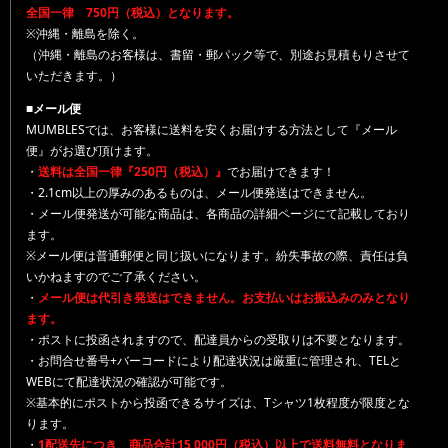
全国一律 750円（税込）となります。
※沖縄・離島を除く。
（沖縄・離島のお客様は、書留・郵パック等で、別途お見積もりさせて
いただきます。）
■メール便
MUMBLESでは、お客様に送料を安くお届けする方法として『メール
便』がお選び頂けます。
・
送料は全国一律『250円（税込）』
でお届けできます！
・2.1cm以上の厚みのあるものは、メール便発送はできません。
・メール便発送が可能な商品は、各商品の詳細ページにて記載しており
ます。
※メール便は普通郵便と同じ扱いになります。紛失事故の際、責任は負
いかねますのでご了承ください。
・
メール便は代引き発送はできません。お支払いはお振込みのみとなり
ます。
・ポストに投函されますので、配達員からの受取りは不要となります。
・お問合せ番号+バーコードにより配達状況は厳重に管理され、TELと
WEBにて配達状況の確認が可能です。
※基本的にポストから投函できるサイズは、Tシャツ1枚程度が限度とな
ります。
・
1配送先につき、商品合計15,000円（税込）以上で送料無料となりま