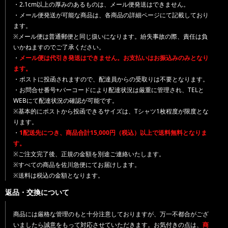
・2.1cm以上の厚みのあるものは、メール便発送はできません。
・メール便発送が可能な商品は、各商品の詳細ページにて記載しており
ます。
※メール便は普通郵便と同じ扱いになります。紛失事故の際、責任は負
いかねますのでご了承ください。
・
メール便は代引き発送はできません。お支払いはお振込みのみとなり
ます。
・ポストに投函されますので、配達員からの受取りは不要となります。
・お問合せ番号+バーコードにより配達状況は厳重に管理され、TELと
WEBにて配達状況の確認が可能です。
※基本的にポストから投函できるサイズは、Tシャツ1枚程度が限度とな
ります。
・
1配送先につき、商品合計15,000円（税込）以上で送料無料となりま
す。
※ご注文完了後、正規の金額を別途ご連絡いたします。
※すべての商品を佐川急便にてお届けします。
※送料は税込の金額となります。
返品・交換について
商品には厳格な管理のもと十分注意しておりますが、万一不都合がござ
いましたら誠意をもって対応させていただきます。お気付きの点は、
商