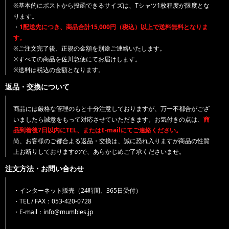
※基本的にポストから投函できるサイズは、Tシャツ1枚程度が限度とな
ります。
・
1配送先につき、商品合計15,000円（税込）以上で送料無料となりま
す。
※ご注文完了後、正規の金額を別途ご連絡いたします。
※すべての商品を佐川急便にてお届けします。
※送料は税込の金額となります。
返品・交換について
商品には厳格な管理のもと十分注意しておりますが、万一不都合がござ
いましたら誠意をもって対応させていただきます。お気付きの点は、
商
品到着後7日以内にTEL、またはE-mailにてご連絡ください。
尚、お客様のご都合よる返品・交換は、誠に恐れ入りますが商品の性質
上お断りしておりますので、あらかじめご了承くださいませ。
注文方法・お問い合わせ
・インターネット販売（24時間、365日受付）
・TEL / FAX：053-420-0728
・E-mail：info@mumbles.jp