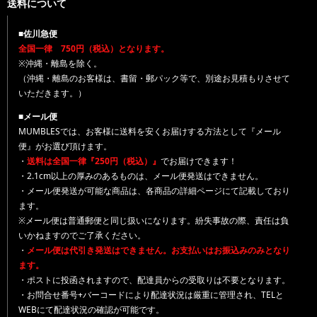
送料について
■佐川急便
全国一律 750円（税込）となります。
※沖縄・離島を除く。
（沖縄・離島のお客様は、書留・郵パック等で、別途お見積もりさせて
いただきます。）
■メール便
MUMBLESでは、お客様に送料を安くお届けする方法として『メール
便』がお選び頂けます。
・
送料は全国一律『250円（税込）』
でお届けできます！
・2.1cm以上の厚みのあるものは、メール便発送はできません。
・メール便発送が可能な商品は、各商品の詳細ページにて記載しており
ます。
※メール便は普通郵便と同じ扱いになります。紛失事故の際、責任は負
いかねますのでご了承ください。
・
メール便は代引き発送はできません。お支払いはお振込みのみとなり
ます。
・ポストに投函されますので、配達員からの受取りは不要となります。
・お問合せ番号+バーコードにより配達状況は厳重に管理され、TELと
WEBにて配達状況の確認が可能です。