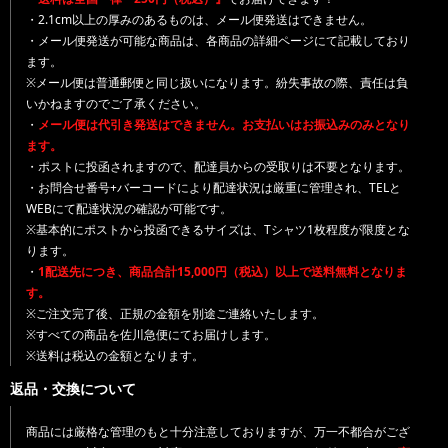
・2.1cm以上の厚みのあるものは、メール便発送はできません。
・メール便発送が可能な商品は、各商品の詳細ページにて記載しており
ます。
※メール便は普通郵便と同じ扱いになります。紛失事故の際、責任は負
いかねますのでご了承ください。
・
メール便は代引き発送はできません。お支払いはお振込みのみとなり
ます。
・ポストに投函されますので、配達員からの受取りは不要となります。
・お問合せ番号+バーコードにより配達状況は厳重に管理され、TELと
WEBにて配達状況の確認が可能です。
※基本的にポストから投函できるサイズは、Tシャツ1枚程度が限度とな
ります。
・
1配送先につき、商品合計15,000円（税込）以上で送料無料となりま
す。
※ご注文完了後、正規の金額を別途ご連絡いたします。
※すべての商品を佐川急便にてお届けします。
※送料は税込の金額となります。
返品・交換について
商品には厳格な管理のもと十分注意しておりますが、万一不都合がござ