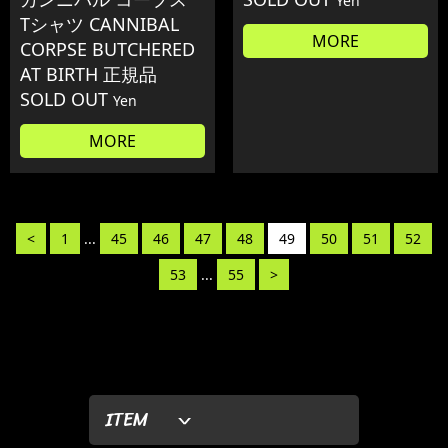
Yen
Tシャツ CANNIBAL
MORE
CORPSE BUTCHERED
AT BIRTH 正規品
SOLD OUT
Yen
MORE
<
1
...
45
46
47
48
49
50
51
52
53
...
55
>
ITEM