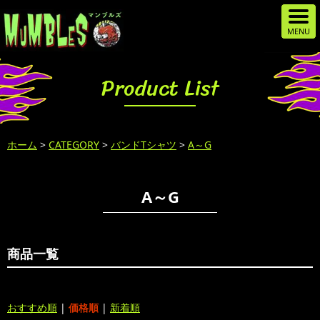
Product List
ホーム
>
CATEGORY
>
バンドTシャツ
>
A～G
A～G
商品一覧
おすすめ順
|
価格順
|
新着順