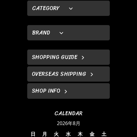
CATEGORY
BRAND
SHOPPING GUIDE
OVERSEAS SHIPPING
SHOP INFO
CALENDAR
2026年8月
日
月
火
水
木
金
土