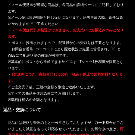
・メール便発送が可能な商品は、各商品の詳細ページにて記載しており
ます。
※メール便は普通郵便と同じ扱いになります。紛失事故の際、責任は負
いかねますのでご了承ください。
・
メール便は代引き発送はできません。お支払いはお振込みのみとなり
ます。
・ポストに投函されますので、配達員からの受取りは不要となります。
・お問合せ番号+バーコードにより配達状況は厳重に管理され、TELと
WEBにて配達状況の確認が可能です。
※基本的にポストから投函できるサイズは、Tシャツ1枚程度が限度とな
ります。
・
1配送先につき、商品合計15,000円（税込）以上で送料無料となりま
す。
※ご注文完了後、正規の金額を別途ご連絡いたします。
※すべての商品を佐川急便にてお届けします。
※送料は税込の金額となります。
返品・交換について
商品には厳格な管理のもと十分注意しておりますが、万一不都合がござ
いましたら誠意をもって対応させていただきます。お気付きの点は、
商