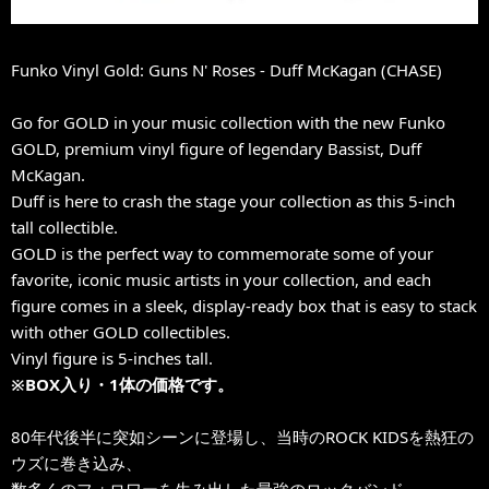
Funko Vinyl Gold: Guns N' Roses - Duff McKagan (CHASE)
Go for GOLD in your music collection with the new Funko
GOLD, premium vinyl figure of legendary Bassist, Duff
McKagan.
Duff is here to crash the stage your collection as this 5-inch
tall collectible.
GOLD is the perfect way to commemorate some of your
favorite, iconic music artists in your collection, and each
figure comes in a sleek, display-ready box that is easy to stack
with other GOLD collectibles.
Vinyl figure is 5-inches tall.
※BOX入り・1体の価格です。
80年代後半に突如シーンに登場し、当時のROCK KIDSを熱狂の
ウズに巻き込み、
数多くのフォロワーを生み出した最強のロックバンド、