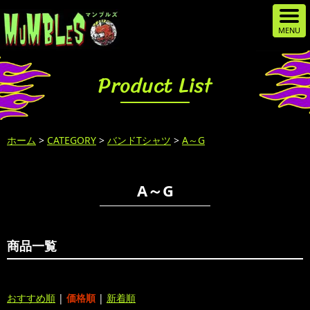
Product List
ホーム
>
CATEGORY
>
バンドTシャツ
>
A～G
A～G
商品一覧
おすすめ順
|
価格順
|
新着順