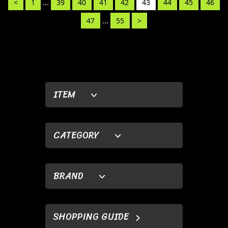
<
1
...
39
40
41
42
43
44
45
46
47
...
55
>
ITEM
CATEGORY
BRAND
SHOPPING GUIDE