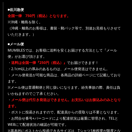
■佐川急便
全国一律 750円（税込）となります。
※沖縄・離島を除く。
（沖縄・離島のお客様は、書留・郵パック等で、別途お見積もりさせて
いただきます。）
■メール便
MUMBLESでは、お客様に送料を安くお届けする方法として『メール
便』がお選び頂けます。
・
送料は全国一律『250円（税込）』
でお届けできます！
・2.1cm以上の厚みのあるものは、メール便発送はできません。
・メール便発送が可能な商品は、各商品の詳細ページにて記載しており
ます。
※メール便は普通郵便と同じ扱いになります。紛失事故の際、責任は負
いかねますのでご了承ください。
・
メール便は代引き発送はできません。お支払いはお振込みのみとなり
ます。
・ポストに投函されますので、配達員からの受取りは不要となります。
・お問合せ番号+バーコードにより配達状況は厳重に管理され、TELと
WEBにて配達状況の確認が可能です。
※基本的にポストから投函できるサイズは、Tシャツ1枚程度が限度とな