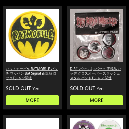
バットモービル BATMOBILE パッ
D.R.I. バッジ 4p パック 正規品 バ
チ ワッペン Bat Signal 正規品 ロ
ッヂ クロスオーバー スラッシュ
ックTシャツ関連
メタル バンドTシャツ 関連
SOLD OUT
SOLD OUT
Yen
Yen
MORE
MORE