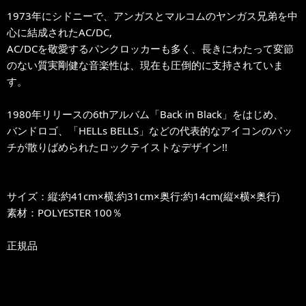
1973年にシドニーで、アンガスとマルコムのヤンガス兄弟を中
心に結成されたAC/DC,
AC/DCを敬愛するパンクロッカーも多く、長きにわたって変節
のない質実剛健な音楽性は、現在も圧倒的に支持されていま
す。
1980年リリースの6thアルバム「Back in Black」をはじめ、
バンドロゴ、「HELLs BELLS」などの代表的なアイコンのパッ
チが散りばめられたロックテイストなデザイン!!
サイズ：縦:約41cm×横:約31cm×奥行:約14cm(縦×横×奥行)
素材：POLYESTER 100％
正規品