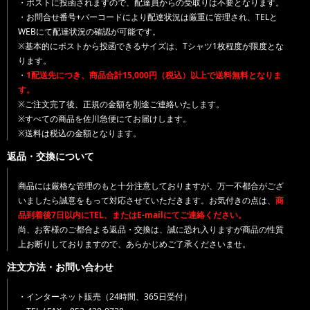
・ポストに投函されますので、配達員からの受取りは不要となります。
・お問合せ番号+バーコードにより配達状況は厳重に管理され、TELと
WEBにて配達状況の確認が可能です。
※基本的にポストから投函できるサイズは、Tシャツ1枚程度が限度とな
ります。
・
1配送先につき、商品合計15,000円（税込）以上で送料無料となりま
す。
※ご注文完了後、正規の金額を別途ご連絡いたします。
※すべての商品を佐川急便にてお届けします。
※送料は税込の金額となります。
返品・交換について
商品には厳格な管理のもと十分注意しておりますが、万一不都合がござ
いましたら誠意をもって対応させていただきます。お気付きの点は、
商
品到着後7日以内にTEL、またはE-mailにてご連絡ください。
尚、お客様のご都合よる返品・交換は、誠に恐れ入りますが商品の性質
上お断りしておりますので、あらかじめご了承くださいませ。
注文方法・お問い合わせ
・インターネット販売（24時間、365日受付）