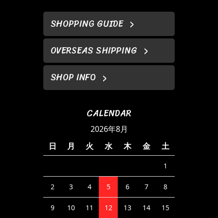
SHOPPING GUIDE
OVERSEAS SHIPPING
SHOP INFO
CALENDAR
2026年8月
日
月
火
水
木
金
土
1
2
3
4
5
6
7
8
9
10
11
12
13
14
15