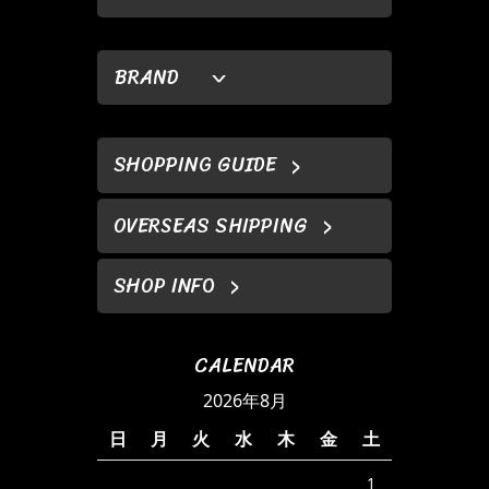
BRAND
SHOPPING GUIDE
OVERSEAS SHIPPING
SHOP INFO
CALENDAR
2026年8月
日
月
火
水
木
金
土
1