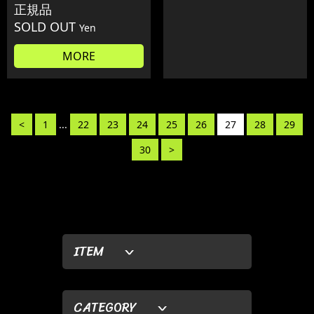
正規品
SOLD OUT
Yen
MORE
<
1
...
22
23
24
25
26
27
28
29
30
>
ITEM
CATEGORY