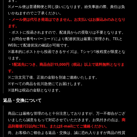
ます。
※メール便は普通郵便と同じ扱いになります。紛失事故の際、責任は負
いかねますのでご了承ください。
・
メール便は代引き発送はできません。お支払いはお振込みのみとなり
ます。
・ポストに投函されますので、配達員からの受取りは不要となります。
・お問合せ番号+バーコードにより配達状況は厳重に管理され、TELと
WEBにて配達状況の確認が可能です。
※基本的にポストから投函できるサイズは、Tシャツ1枚程度が限度とな
ります。
・
1配送先につき、商品合計15,000円（税込）以上で送料無料となりま
す。
※ご注文完了後、正規の金額を別途ご連絡いたします。
※すべての商品を佐川急便にてお届けします。
※送料は税込の金額となります。
返品・交換について
商品には厳格な管理のもと十分注意しておりますが、万一不都合がござ
いましたら誠意をもって対応させていただきます。お気付きの点は、
商
品到着後7日以内にTEL、またはE-mailにてご連絡ください。
尚、お客様のご都合よる返品・交換は、誠に恐れ入りますが商品の性質