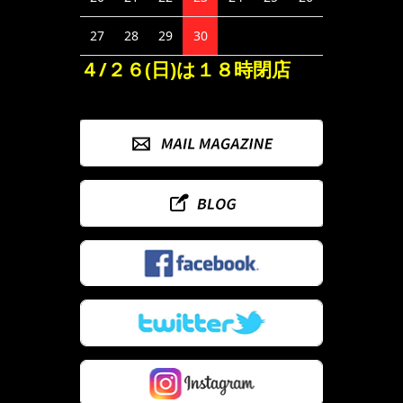
27
28
29
30
４/２６(日)は１８時閉店