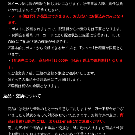
※メール便は普通郵便と同じ扱いになります。紛失事故の際、責任は負
いかねますのでご了承ください。
・
メール便は代引き発送はできません。お支払いはお振込みのみとなり
ます。
・ポストに投函されますので、配達員からの受取りは不要となります。
・お問合せ番号+バーコードにより配達状況は厳重に管理され、TELと
WEBにて配達状況の確認が可能です。
※基本的にポストから投函できるサイズは、Tシャツ1枚程度が限度とな
ります。
・
1配送先につき、商品合計15,000円（税込）以上で送料無料となりま
す。
※ご注文完了後、正規の金額を別途ご連絡いたします。
※すべての商品を佐川急便にてお届けします。
※送料は税込の金額となります。
返品・交換について
商品には厳格な管理のもと十分注意しておりますが、万一不都合がござ
いましたら誠意をもって対応させていただきます。お気付きの点は、
商
品到着後7日以内にTEL、またはE-mailにてご連絡ください。
尚、お客様のご都合よる返品・交換は、誠に恐れ入りますが商品の性質
上お断りしておりますので、あらかじめご了承くださいませ。