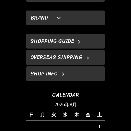
BRAND
SHOPPING GUIDE
OVERSEAS SHIPPING
SHOP INFO
CALENDAR
2026年8月
日
月
火
水
木
金
土
1