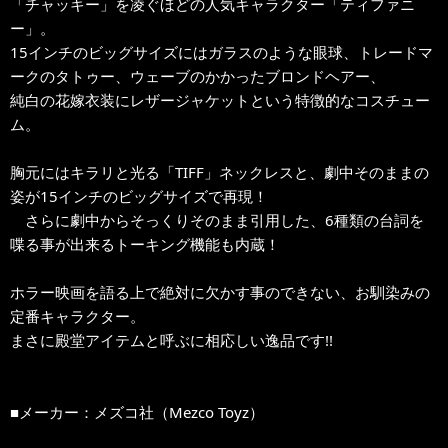
「チャッキー」を凌ぐほどの人気キャラクター「ティファニ
ー」。
15インチのビッグサイズにはガラスのような眼球、トレードマ
ークのタトゥー、ウェーブのかかったブロンドヘアー、
純白の花嫁衣装にレザージャケットという特徴的なコスチュー
ム。
胸元にはキラリと光る「TIFF」ネックレスと、劇中そのままの
姿が15インチのビッグサイズで再現！
さらに劇中からそっくりそのまま引用した、6種類の台詞を
喋る事が出来るトーキング機能も内蔵！
ホラー映画を語る上で絶対に欠かす事のできない、お馴染みの
定番キャラクター。
まさに殿堂アイテムと呼ぶに相応しい逸品です!!
■メーカー：メズコ社（Mezco Toyz）