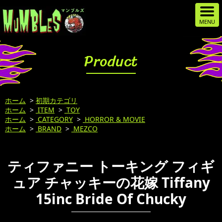
Product
ホーム
>
初期カテゴリ
ホーム
>
ITEM
>
TOY
ホーム
>
CATEGORY
>
HORROR & MOVIE
ホーム
>
BRAND
>
MEZCO
ティファニー トーキング フィギ
ュア チャッキーの花嫁 Tiffany
15inc Bride Of Chucky