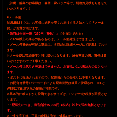
（沖縄・離島のお客様は、書留・郵パック等で、別途お見積もりさせて
いただきます。）
■メール便
MUMBLESでは、お客様に送料を安くお届けする方法として『メール
便』がお選び頂けます。
・
送料は全国一律『250円（税込）』
でお届けできます！
・2.1cm以上の厚みのあるものは、メール便発送はできません。
・メール便発送が可能な商品は、各商品の詳細ページにて記載しており
ます。
※メール便は普通郵便と同じ扱いになります。紛失事故の際、責任は負
いかねますのでご了承ください。
・
メール便は代引き発送はできません。お支払いはお振込みのみとなり
ます。
・ポストに投函されますので、配達員からの受取りは不要となります。
・お問合せ番号+バーコードにより配達状況は厳重に管理され、TELと
WEBにて配達状況の確認が可能です。
※基本的にポストから投函できるサイズは、Tシャツ1枚程度が限度とな
ります。
・
1配送先につき、商品合計15,000円（税込）以上で送料無料となりま
す。
※ご注文完了後、正規の金額を別途ご連絡いたします。