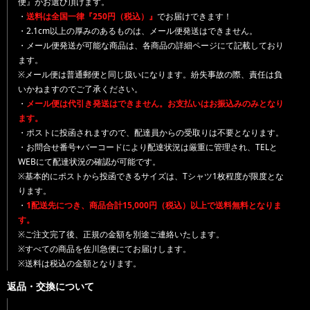
便』がお選び頂けます。
・
送料は全国一律『250円（税込）』
でお届けできます！
・2.1cm以上の厚みのあるものは、メール便発送はできません。
・メール便発送が可能な商品は、各商品の詳細ページにて記載しており
ます。
※メール便は普通郵便と同じ扱いになります。紛失事故の際、責任は負
いかねますのでご了承ください。
・
メール便は代引き発送はできません。お支払いはお振込みのみとなり
ます。
・ポストに投函されますので、配達員からの受取りは不要となります。
・お問合せ番号+バーコードにより配達状況は厳重に管理され、TELと
WEBにて配達状況の確認が可能です。
※基本的にポストから投函できるサイズは、Tシャツ1枚程度が限度とな
ります。
・
1配送先につき、商品合計15,000円（税込）以上で送料無料となりま
す。
※ご注文完了後、正規の金額を別途ご連絡いたします。
※すべての商品を佐川急便にてお届けします。
※送料は税込の金額となります。
返品・交換について