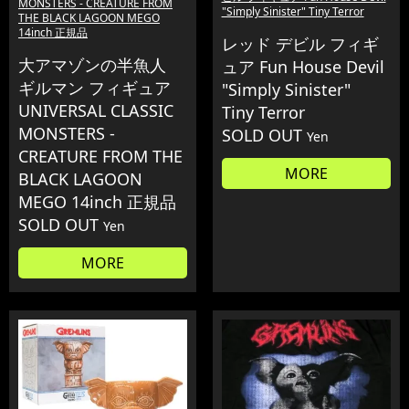
MONSTERS - CREATURE FROM
"Simply Sinister" Tiny Terror
THE BLACK LAGOON MEGO
14inch 正規品
レッド デビル フィギ
大アマゾンの半魚人
ュア Fun House Devil
ギルマン フィギュア
"Simply Sinister"
UNIVERSAL CLASSIC
Tiny Terror
MONSTERS -
SOLD OUT
Yen
CREATURE FROM THE
MORE
BLACK LAGOON
MEGO 14inch 正規品
SOLD OUT
Yen
MORE