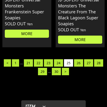
Monsters
Monsters The
Frankenstein Super
Creature From The
Soapies
Black Lagoon Super
SOLD OUT
Soapies
Yen
SOLD OUT
Yen
MORE
MORE
<
1
...
21
22
23
24
25
26
27
28
29
...
30
>
ITEM