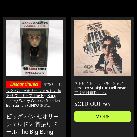
ストレイト トゥ ヘル Tシャツ
難あり・ビ
Alex Cox Straight To Hell Poster
ッグ バン セオリー シェルドン 首
正規品 映画Tシャツ
振り フィギュア The Big Bang
Theory Wacky Wobbler Sheldon
SOLD OUT
Yen
Ed. Batman FUNKO 限定品
ビッグ バン セオリー
MORE
シェルドン 首振りド
ール The Big Bang