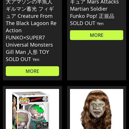
大アマゾンの半魚人
ギュア Mars Attacks
ギルマン蓄光 フィギ
Martian Soldier
ュア Creature From
Funko Pop! 正規品
The Black Lagoon Re
SOLD OUT
Yen
Action
MORE
FUNKO×SUPER7
Universal Monsters
Gill Man 人形 TOY
SOLD OUT
Yen
MORE