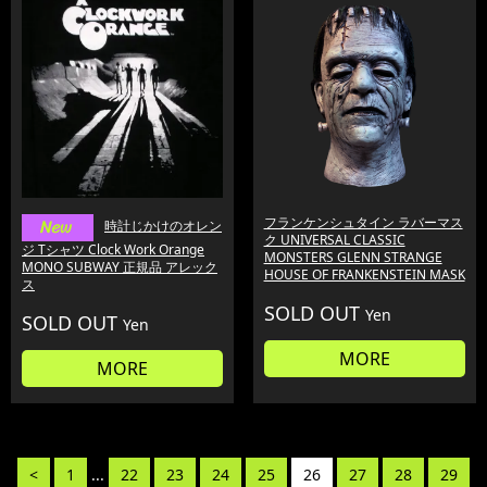
フランケンシュタイン ラバーマス
時計じかけのオレン
ク UNIVERSAL CLASSIC
ジ Tシャツ Clock Work Orange
MONSTERS GLENN STRANGE
MONO SUBWAY 正規品 アレック
HOUSE OF FRANKENSTEIN MASK
ス
SOLD OUT
Yen
SOLD OUT
Yen
MORE
MORE
<
1
...
22
23
24
25
26
27
28
29