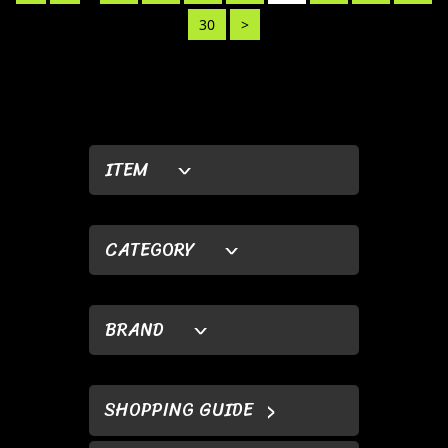
30
>
ITEM
CATEGORY
BRAND
SHOPPING GUIDE