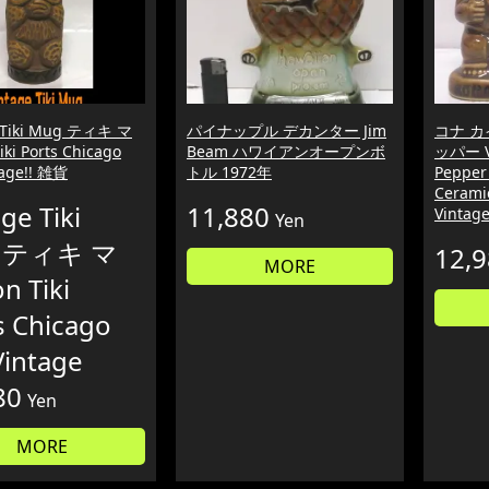
e Tiki Mug ティキ マ
パイナップル デカンター Jim
コナ カ
ki Ports Chicago
Beam ハワイアンオープンボ
ッパー Vi
tage!! 雑貨
トル 1972年
Pepper
Ceramic
ge Tiki
11,880
Vintag
Yen
 ティキ マ
12,
MORE
n Tiki
s Chicago
Vintage
80
Yen
MORE