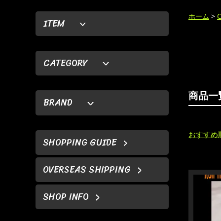
ホーム
>
ITEM
CATEGORY
商品一
BRAND
おすすめ
SHOPPING GUIDE
OVERSEAS SHIPPING
SHOP INFO