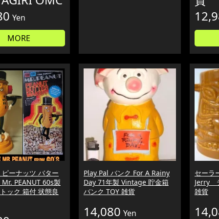
80
12,
Yen
MORE
 ピーナッツ バター
Play Pal バンク For A Rainy
セーラー 
r. PEANUT 60s製
Day 71年製 Vintage 貯金箱
Jerry
トック 箱付 状態良
バンク TOY 雑貨
雑貨
14,080
14,
Yen