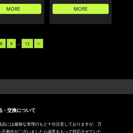
MORE
MORE
8
9
...
12
>
品・交換について
商品には厳格な管理のもと十分注意しておりますが、万
一不都合がございましたら誠意をもって対応させていた