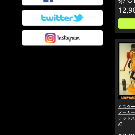
12,9
ミスター
メーカー M
デッドス
好