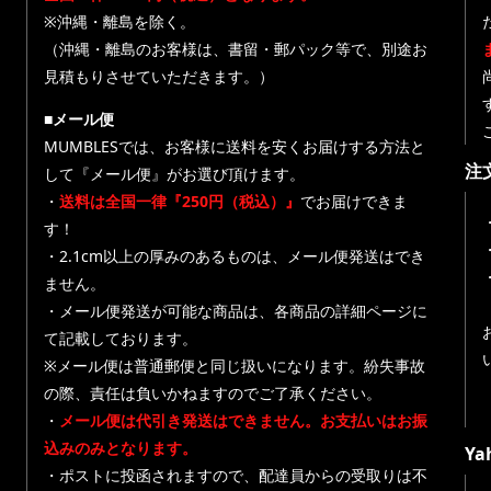
※沖縄・離島を除く。
（沖縄・離島のお客様は、書留・郵パック等で、別途お
見積もりさせていただきます。）
■メール便
MUMBLESでは、お客様に送料を安くお届けする方法と
注
して『メール便』がお選び頂けます。
・
送料は全国一律『250円（税込）』
でお届けできま
す！
・
・2.1cm以上の厚みのあるものは、メール便発送はでき
ません。
・メール便発送が可能な商品は、各商品の詳細ページに
て記載しております。
※メール便は普通郵便と同じ扱いになります。紛失事故
の際、責任は負いかねますのでご了承ください。
・
メール便は代引き発送はできません。お支払いはお振
込みのみとなります。
Y
・ポストに投函されますので、配達員からの受取りは不