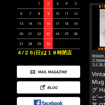
1
2
3
4
5
6
7
8
9
10
11
12
13
14
15
16
17
18
19
20
21
22
23
24
25
26
27
28
29
30
４/２６(日)は１８時閉店
Vintag
グ Hawa
マグ 茶 O
Vinta
Mug
グ Ha
ピー
茶 O