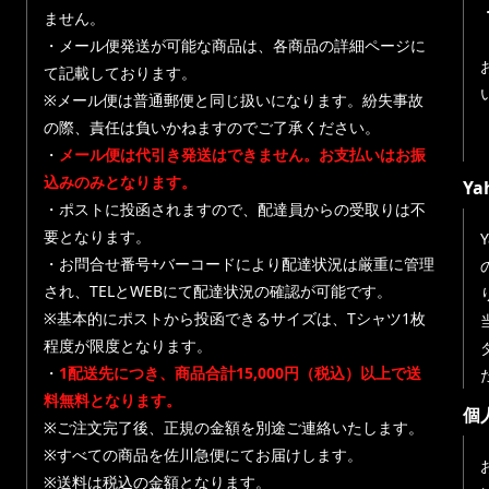
ません。
・メール便発送が可能な商品は、各商品の詳細ページに
て記載しております。
※メール便は普通郵便と同じ扱いになります。紛失事故
の際、責任は負いかねますのでご了承ください。
・
メール便は代引き発送はできません。お支払いはお振
込みのみとなります。
Y
・ポストに投函されますので、配達員からの受取りは不
要となります。
・お問合せ番号+バーコードにより配達状況は厳重に管理
され、TELとWEBにて配達状況の確認が可能です。
※基本的にポストから投函できるサイズは、Tシャツ1枚
程度が限度となります。
・
1配送先につき、商品合計15,000円（税込）以上で送
料無料となります。
個
※ご注文完了後、正規の金額を別途ご連絡いたします。
※すべての商品を佐川急便にてお届けします。
※送料は税込の金額となります。