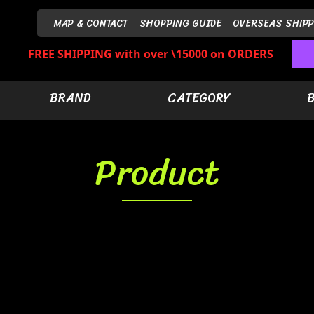
MAP & CONTACT
SHOPPING GUIDE
OVERSEAS SHIPP
FREE SHIPPING with over \15000 on ORDERS
BRAND
CATEGORY
Product