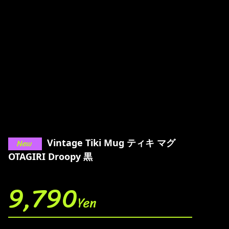
Vintage Tiki Mug ティキ マグ
OTAGIRI Droopy 黒
9,790
Yen