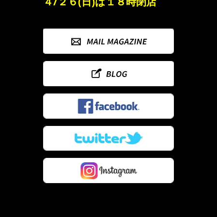
４/２６(日)は１８時閉店