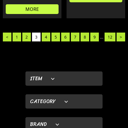
MORE
<
1
2
3
4
5
6
7
8
9
...
12
>
ITEM
CATEGORY
BRAND