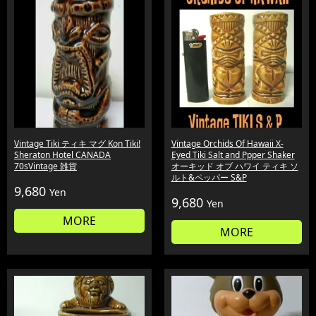
Vintage Tiki ティキ マグ Kon Tiki!
Vintage Orchids Of Hawaii X-
Sheraton Hotel CANADA
Eyed Tiki Salt and Ppper Shaker
70sVintage 雑貨
オーキッド オブ ハワイ ティキ ソ
ルト&ペッパー S&P
9,680
Yen
9,680
Yen
MORE
MORE