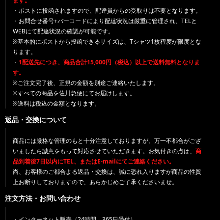
ます。
・ポストに投函されますので、配達員からの受取りは不要となります。
・お問合せ番号+バーコードにより配達状況は厳重に管理され、TELと
WEBにて配達状況の確認が可能です。
※基本的にポストから投函できるサイズは、Tシャツ1枚程度が限度とな
ります。
・
1配送先につき、商品合計15,000円（税込）以上で送料無料となりま
す。
※ご注文完了後、正規の金額を別途ご連絡いたします。
※すべての商品を佐川急便にてお届けします。
※送料は税込の金額となります。
返品・交換について
商品には厳格な管理のもと十分注意しておりますが、万一不都合がござ
いましたら誠意をもって対応させていただきます。お気付きの点は、
商
品到着後7日以内にTEL、またはE-mailにてご連絡ください。
尚、お客様のご都合よる返品・交換は、誠に恐れ入りますが商品の性質
上お断りしておりますので、あらかじめご了承くださいませ。
注文方法・お問い合わせ
・インターネット販売（24時間、365日受付）