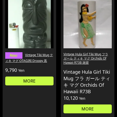
Vintage Hula Girl Tiki Mug フラ
Vintage Tiki Mug テ
ガール ティキ マグ Orchids Of
ィキ マグ OTAGIRI Droopy 黒
Hawaii R73B 雑貨
9,790
Yen
Vintage Hula Girl Tiki
Mug フラ ガール ティ
MORE
キ マグ Orchids Of
Hawaii R73B
10,120
Yen
MORE