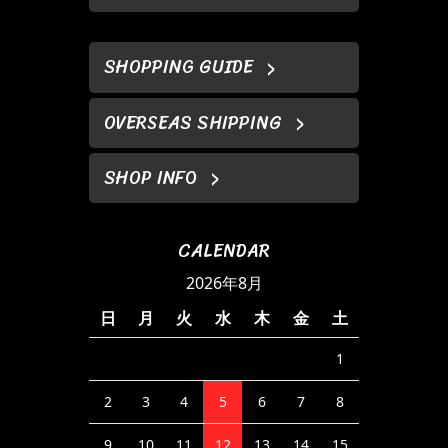
SHOPPING GUIDE
OVERSEAS SHIPPING
SHOP INFO
CALENDAR
2026年8月
日
月
火
水
木
金
土
1
2
3
4
5
6
7
8
9
10
11
12
13
14
15