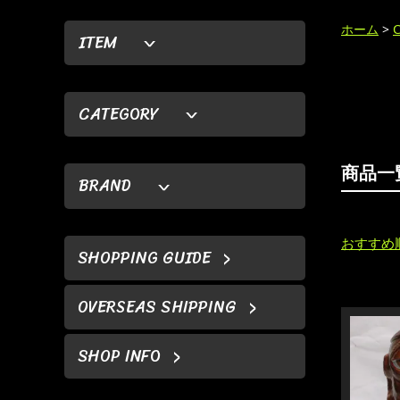
ホーム
>
ITEM
CATEGORY
商品一
BRAND
おすすめ
SHOPPING GUIDE
OVERSEAS SHIPPING
SHOP INFO