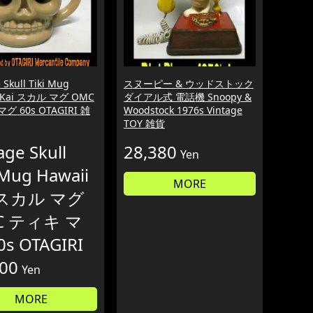
 Skull Tiki Mug
スヌーピー & ウッドストック
i Kai スカル マグ OMC
ダイアル式 電話機 Snoopy &
グ 60s OTAGIRI 雑
Woodstock 1976s Vintage
TOY 雑貨
age Skull
28,380
Yen
 Mug Hawaii
MORE
i スカル マグ
C ティキ マ
0s OTAGIRI
200
Yen
MORE