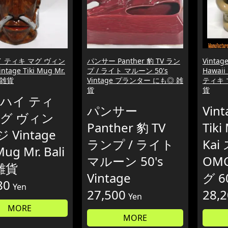
イ ティキ マグ ヴィン
パンサー Panther 豹 TV ラン
Vintage
tage Tiki Mug Mr.
プ / ライト マルーン 50's
Hawai
i 雑貨
Vintage プランター にも◎ 雑
ティキ マ
貨
貨
 ハイ ティ
パンサー
Vint
マグ ヴィン
Panther 豹 TV
Tiki
 Vintage
ランプ / ライト
Ka
Mug Mr. Bali
マルーン 50's
OM
 雑貨
Vintage
グ 6
80
Yen
27,500
28,
Yen
MORE
MORE