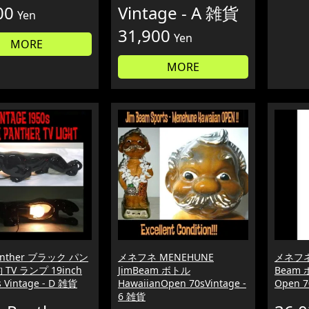
00
Vintage - A 雑貨
Yen
31,900
Yen
MORE
MORE
Panther ブラック パン
メネフネ MENEHUNE
メネフネ 
TV ランプ 19inch
JimBeam ボトル
Beam 
 Vintage - D 雑貨
HawaiianOpen 70sVintage -
Open 7
6 雑貨