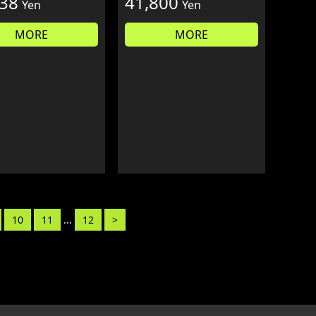
038
41,800
Yen
Yen
MORE
MORE
10
11
...
12
>