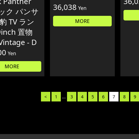
k Panther
36,
36,038
Yen
ック パンサ
豹 TV ラン
MORE
9inch 置物
Vintage - D
00
Yen
MORE
<
1
...
3
4
5
6
7
8
9