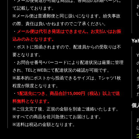
・メール便発送が可能な商品は、各商品の詳細ページに
て記載しております。
※メール便は普通郵便と同じ扱いになります。紛失事故
の際、責任は負いかねますのでご了承ください。
・
メール便は代引き発送はできません。お支払いはお振
込みのみとなります。
Y
・ポストに投函されますので、配達員からの受取りは不
要となります。
・お問合せ番号+バーコードにより配達状況は厳重に管理
され、TELとWEBにて配達状況の確認が可能です。
※基本的にポストから投函できるサイズは、Tシャツ1枚
程度が限度となります。
・
1配送先につき、商品合計15,000円（税込）以上で送
料無料となります。
個
※ご注文完了後、正規の金額を別途ご連絡いたします。
※すべての商品を佐川急便にてお届けします。
※送料は税込の金額となります。