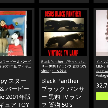
y スヌーピー & バービ
Black Panther ブラック パン
メネフ
ie 2001年版 フィギュ
サー 黒豹 TV ランプ 置物 50's
MENEH
Vintage - A 雑貨
ル Hawa
Vintag
opy スヌー
Black Panther
32,
 & バービー
ブラック パンサ
bie 2001年版
ー 黒豹 TV ラン
ギュア TOY
プ 置物 50's