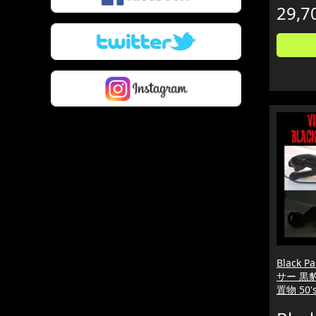
29,7
Black 
サー 黒豹 
置物 50's