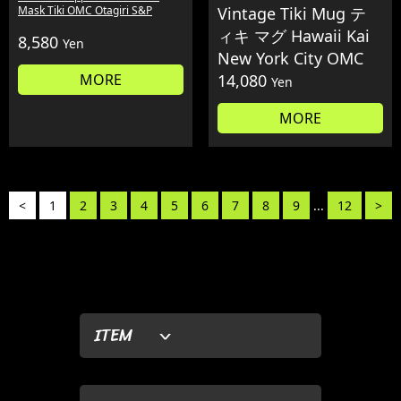
Mask Tiki OMC Otagiri S&P
Vintage Tiki Mug テ
ィキ マグ Hawaii Kai
8,580
Yen
New York City OMC
MORE
14,080
Yen
MORE
<
1
2
3
4
5
6
7
8
9
...
12
>
ITEM