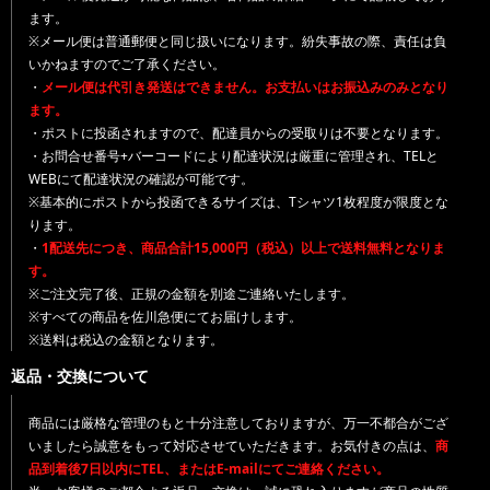
ます。
※メール便は普通郵便と同じ扱いになります。紛失事故の際、責任は負
いかねますのでご了承ください。
・
メール便は代引き発送はできません。お支払いはお振込みのみとなり
ます。
・ポストに投函されますので、配達員からの受取りは不要となります。
・お問合せ番号+バーコードにより配達状況は厳重に管理され、TELと
WEBにて配達状況の確認が可能です。
※基本的にポストから投函できるサイズは、Tシャツ1枚程度が限度とな
ります。
・
1配送先につき、商品合計15,000円（税込）以上で送料無料となりま
す。
※ご注文完了後、正規の金額を別途ご連絡いたします。
※すべての商品を佐川急便にてお届けします。
※送料は税込の金額となります。
返品・交換について
商品には厳格な管理のもと十分注意しておりますが、万一不都合がござ
いましたら誠意をもって対応させていただきます。お気付きの点は、
商
品到着後7日以内にTEL、またはE-mailにてご連絡ください。