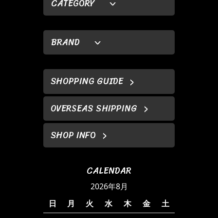
CATEGORY
BRAND
SHOPPING GUIDE
OVERSEAS SHIPPING
SHOP INFO
CALENDAR
2026年8月
日
月
火
水
木
金
土