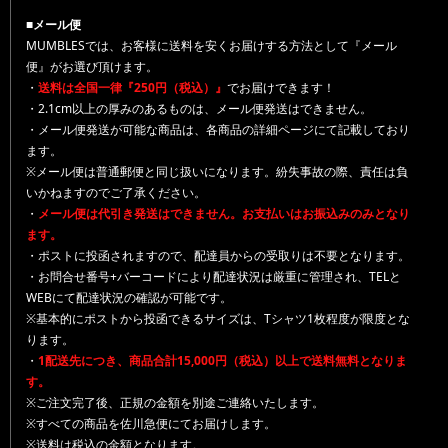
■メール便
MUMBLESでは、お客様に送料を安くお届けする方法として『メール
便』がお選び頂けます。
・
送料は全国一律『250円（税込）』
でお届けできます！
・2.1cm以上の厚みのあるものは、メール便発送はできません。
・メール便発送が可能な商品は、各商品の詳細ページにて記載しており
ます。
※メール便は普通郵便と同じ扱いになります。紛失事故の際、責任は負
いかねますのでご了承ください。
・
メール便は代引き発送はできません。お支払いはお振込みのみとなり
ます。
・ポストに投函されますので、配達員からの受取りは不要となります。
・お問合せ番号+バーコードにより配達状況は厳重に管理され、TELと
WEBにて配達状況の確認が可能です。
※基本的にポストから投函できるサイズは、Tシャツ1枚程度が限度とな
ります。
・
1配送先につき、商品合計15,000円（税込）以上で送料無料となりま
す。
※ご注文完了後、正規の金額を別途ご連絡いたします。
※すべての商品を佐川急便にてお届けします。
※送料は税込の金額となります。