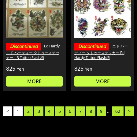
Ed Hardy
エド ハー
エド ハーディー タトゥーステッ
ディー タトゥーステッカー Ed
カー - B Tattoo Flash柄
Hardy Tattoo Flash柄
825
825
Yen
Yen
MORE
MORE
<
1
2
3
4
5
6
7
8
9
...
62
>