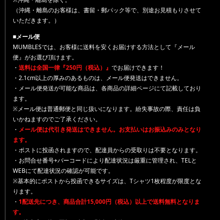
（沖縄・離島のお客様は、書留・郵パック等で、別途お見積もりさせて
いただきます。）
■メール便
MUMBLESでは、お客様に送料を安くお届けする方法として『メール
便』がお選び頂けます。
・
送料は全国一律『250円（税込）』
でお届けできます！
・2.1cm以上の厚みのあるものは、メール便発送はできません。
・メール便発送が可能な商品は、各商品の詳細ページにて記載しており
ます。
※メール便は普通郵便と同じ扱いになります。紛失事故の際、責任は負
いかねますのでご了承ください。
・
メール便は代引き発送はできません。お支払いはお振込みのみとなり
ます。
・ポストに投函されますので、配達員からの受取りは不要となります。
・お問合せ番号+バーコードにより配達状況は厳重に管理され、TELと
WEBにて配達状況の確認が可能です。
※基本的にポストから投函できるサイズは、Tシャツ1枚程度が限度とな
ります。
・
1配送先につき、商品合計15,000円（税込）以上で送料無料となりま
す。