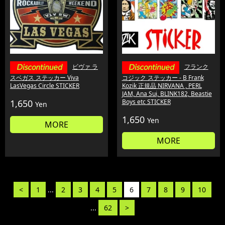
ビヴァ ラ
フランク
スベガス ステッカー Viva
コジック ステッカー - B Frank
LasVegas Circle STICKER
Kozik 正規品 NIRVANA , PERL
JAM, Ana Sui, BLINK182, Beastie
1,650
Boys etc STICKER
Yen
1,650
Yen
MORE
MORE
<
1
...
2
3
4
5
6
7
8
9
10
...
62
>