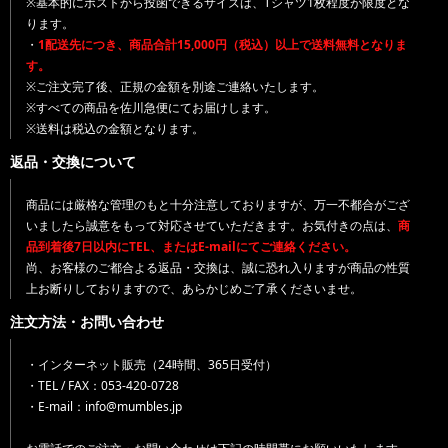
※基本的にポストから投函できるサイズは、Tシャツ1枚程度が限度とな
ります。
・
1配送先につき、商品合計15,000円（税込）以上で送料無料となりま
す。
※ご注文完了後、正規の金額を別途ご連絡いたします。
※すべての商品を佐川急便にてお届けします。
※送料は税込の金額となります。
返品・交換について
商品には厳格な管理のもと十分注意しておりますが、万一不都合がござ
いましたら誠意をもって対応させていただきます。お気付きの点は、
商
品到着後7日以内にTEL、またはE-mailにてご連絡ください。
尚、お客様のご都合よる返品・交換は、誠に恐れ入りますが商品の性質
上お断りしておりますので、あらかじめご了承くださいませ。
注文方法・お問い合わせ
・インターネット販売（24時間、365日受付）
・TEL / FAX：053-420-0728
・E-mail：info@mumbles.jp