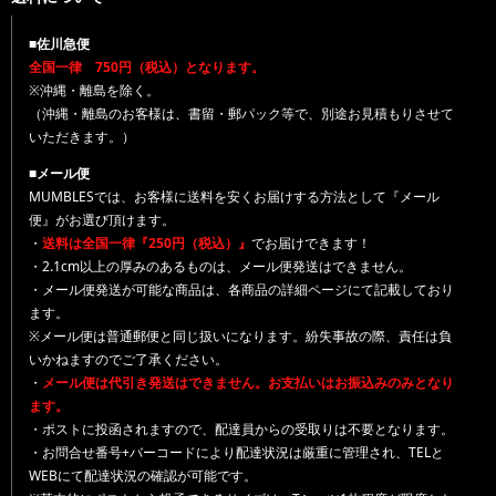
■佐川急便
全国一律 750円（税込）となります。
※沖縄・離島を除く。
（沖縄・離島のお客様は、書留・郵パック等で、別途お見積もりさせて
いただきます。）
■メール便
MUMBLESでは、お客様に送料を安くお届けする方法として『メール
便』がお選び頂けます。
・
送料は全国一律『250円（税込）』
でお届けできます！
・2.1cm以上の厚みのあるものは、メール便発送はできません。
・メール便発送が可能な商品は、各商品の詳細ページにて記載しており
ます。
※メール便は普通郵便と同じ扱いになります。紛失事故の際、責任は負
いかねますのでご了承ください。
・
メール便は代引き発送はできません。お支払いはお振込みのみとなり
ます。
・ポストに投函されますので、配達員からの受取りは不要となります。
・お問合せ番号+バーコードにより配達状況は厳重に管理され、TELと
WEBにて配達状況の確認が可能です。