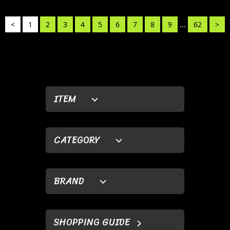
<
1
2
3
4
5
6
7
8
9
...
62
>
ITEM
CATEGORY
BRAND
SHOPPING GUIDE