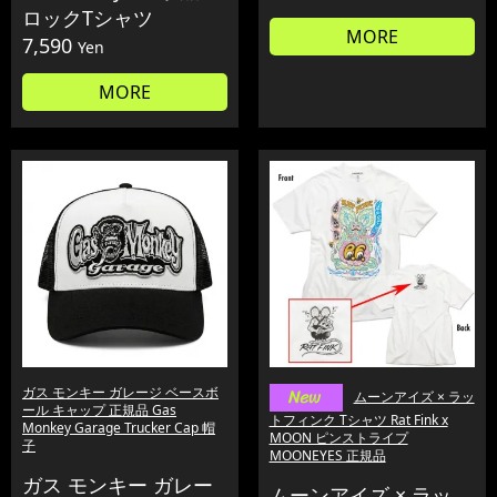
ロックTシャツ
MORE
7,590
Yen
MORE
ガス モンキー ガレージ ベースボ
ムーンアイズ × ラッ
ール キャップ 正規品 Gas
トフィンク Tシャツ Rat Fink x
Monkey Garage Trucker Cap 帽
MOON ピンストライプ
子
MOONEYES 正規品
ガス モンキー ガレー
ムーンアイズ × ラッ