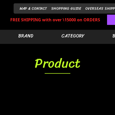
MAP & CONTACT
SHOPPING GUIDE
OVERSEAS SHIPP
FREE SHIPPING with over \15000 on ORDERS
BRAND
CATEGORY
Product