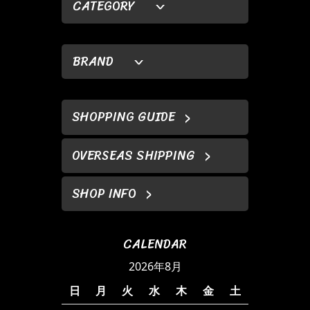
CATEGORY
BRAND
SHOPPING GUIDE
OVERSEAS SHIPPING
SHOP INFO
CALENDAR
2026年8月
日
月
火
水
木
金
土