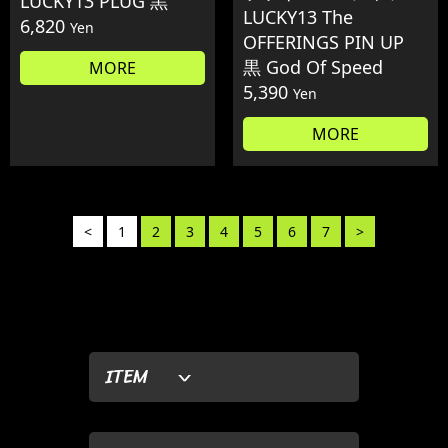
LUCKY13 PLUG 黒
LUCKY13 The
6,820
Yen
OFFERINGS PIN UP
黒 God Of Speed
MORE
5,390
Yen
MORE
<
1
2
3
4
5
6
7
>
ITEM