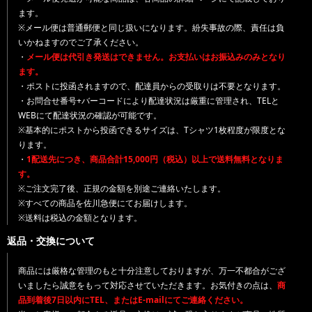
ます。
※メール便は普通郵便と同じ扱いになります。紛失事故の際、責任は負
いかねますのでご了承ください。
・
メール便は代引き発送はできません。お支払いはお振込みのみとなり
ます。
・ポストに投函されますので、配達員からの受取りは不要となります。
・お問合せ番号+バーコードにより配達状況は厳重に管理され、TELと
WEBにて配達状況の確認が可能です。
※基本的にポストから投函できるサイズは、Tシャツ1枚程度が限度とな
ります。
・
1配送先につき、商品合計15,000円（税込）以上で送料無料となりま
す。
※ご注文完了後、正規の金額を別途ご連絡いたします。
※すべての商品を佐川急便にてお届けします。
※送料は税込の金額となります。
返品・交換について
商品には厳格な管理のもと十分注意しておりますが、万一不都合がござ
いましたら誠意をもって対応させていただきます。お気付きの点は、
商
品到着後7日以内にTEL、またはE-mailにてご連絡ください。