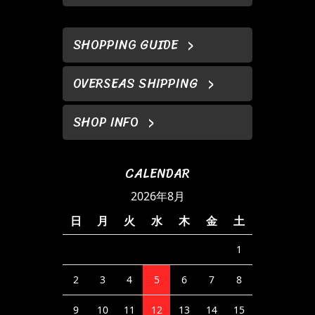
SHOPPING GUIDE
OVERSEAS SHIPPING
SHOP INFO
CALENDAR
2026年8月
日
月
火
水
木
金
土
1
2
3
4
5
6
7
8
9
10
11
12
13
14
15