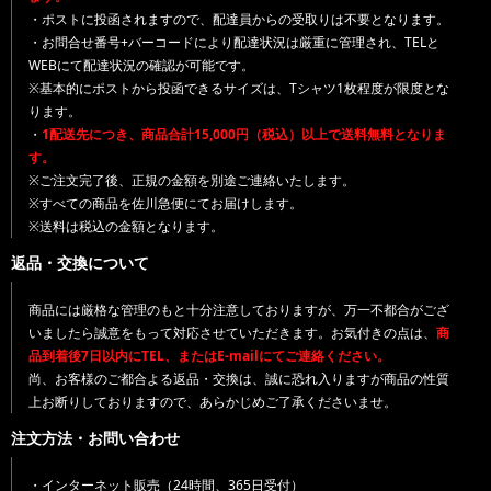
・ポストに投函されますので、配達員からの受取りは不要となります。
・お問合せ番号+バーコードにより配達状況は厳重に管理され、TELと
WEBにて配達状況の確認が可能です。
※基本的にポストから投函できるサイズは、Tシャツ1枚程度が限度とな
ります。
・
1配送先につき、商品合計15,000円（税込）以上で送料無料となりま
す。
※ご注文完了後、正規の金額を別途ご連絡いたします。
※すべての商品を佐川急便にてお届けします。
※送料は税込の金額となります。
返品・交換について
商品には厳格な管理のもと十分注意しておりますが、万一不都合がござ
いましたら誠意をもって対応させていただきます。お気付きの点は、
商
品到着後7日以内にTEL、またはE-mailにてご連絡ください。
尚、お客様のご都合よる返品・交換は、誠に恐れ入りますが商品の性質
上お断りしておりますので、あらかじめご了承くださいませ。
注文方法・お問い合わせ
・インターネット販売（24時間、365日受付）