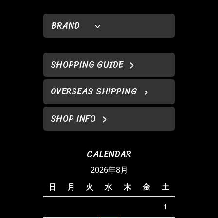
BRAND
SHOPPING GUIDE
OVERSEAS SHIPPING
SHOP INFO
CALENDAR
2026年8月
日
月
火
水
木
金
土
1