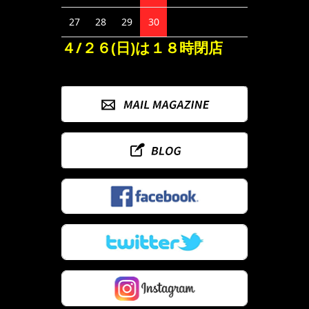
27
28
29
30
４/２６(日)は１８時閉店