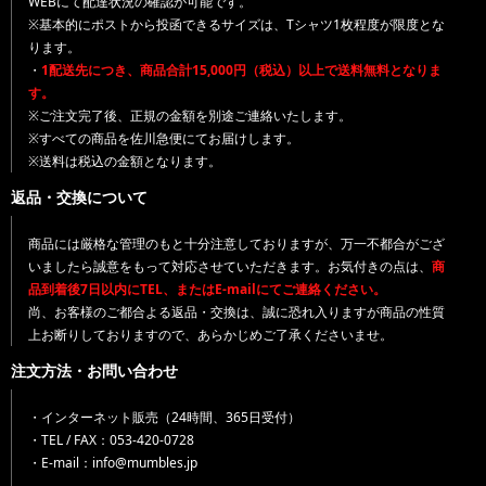
WEBにて配達状況の確認が可能です。
※基本的にポストから投函できるサイズは、Tシャツ1枚程度が限度とな
ります。
・
1配送先につき、商品合計15,000円（税込）以上で送料無料となりま
す。
※ご注文完了後、正規の金額を別途ご連絡いたします。
※すべての商品を佐川急便にてお届けします。
※送料は税込の金額となります。
返品・交換について
商品には厳格な管理のもと十分注意しておりますが、万一不都合がござ
いましたら誠意をもって対応させていただきます。お気付きの点は、
商
品到着後7日以内にTEL、またはE-mailにてご連絡ください。
尚、お客様のご都合よる返品・交換は、誠に恐れ入りますが商品の性質
上お断りしておりますので、あらかじめご了承くださいませ。
注文方法・お問い合わせ
・インターネット販売（24時間、365日受付）
・TEL / FAX：053-420-0728
・E-mail：info@mumbles.jp