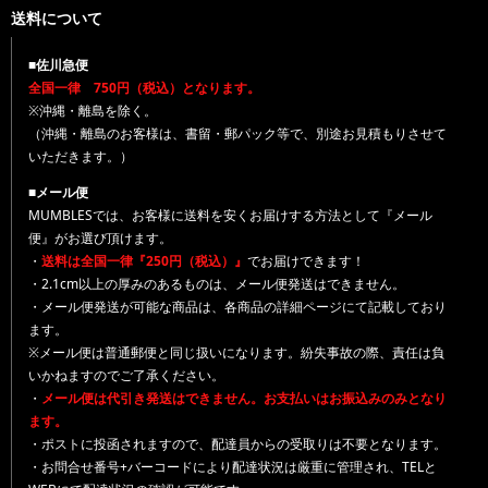
送料について
■佐川急便
全国一律 750円（税込）となります。
※沖縄・離島を除く。
（沖縄・離島のお客様は、書留・郵パック等で、別途お見積もりさせて
いただきます。）
■メール便
MUMBLESでは、お客様に送料を安くお届けする方法として『メール
便』がお選び頂けます。
・
送料は全国一律『250円（税込）』
でお届けできます！
・2.1cm以上の厚みのあるものは、メール便発送はできません。
・メール便発送が可能な商品は、各商品の詳細ページにて記載しており
ます。
※メール便は普通郵便と同じ扱いになります。紛失事故の際、責任は負
いかねますのでご了承ください。
・
メール便は代引き発送はできません。お支払いはお振込みのみとなり
ます。
・ポストに投函されますので、配達員からの受取りは不要となります。
・お問合せ番号+バーコードにより配達状況は厳重に管理され、TELと