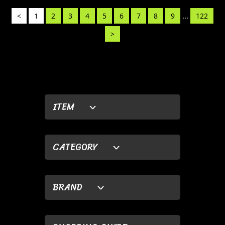
<
1
2
3
4
5
6
7
8
9
...
122
>
ITEM
CATEGORY
BRAND