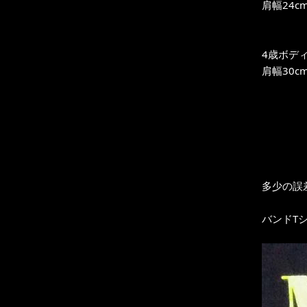
肩幅24cm
4歳ボデ
肩幅30cm
多少の誤
バンドT