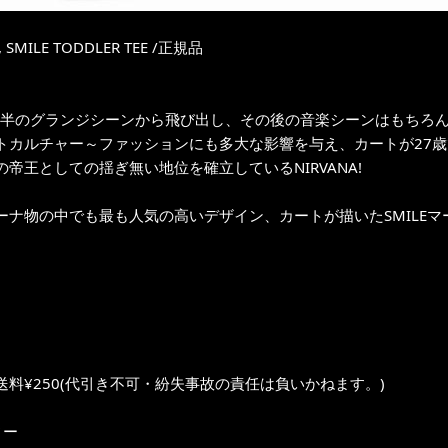
, SMILE TODDLER TEE /正規品
年後半のグランジシーンから飛び出し、その後の音楽シーンはもちろ
トカルチャー～ファッションにも多大な影響を与え、カートが27
の帝王としての揺ぎ無い地位を確立しているNIRVANA!
ーナ物の中でも最も人気の高いデザイン、カートが描いたSMILEマー
送料¥250(代引き不可・紛失事故の責任は負いかねます。)
ィー