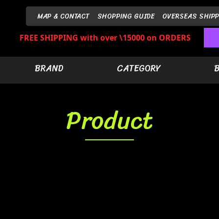
MAP & CONTACT
SHOPPING GUIDE
OVERSEAS SHIPP
FREE SHIPPING with over \15000 on ORDERS
BRAND
CATEGORY
Product