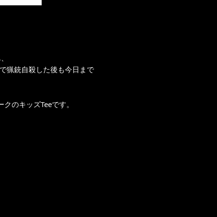
ん、
歳で猟銃自殺した後も今日まで
クのキッズTeeです。