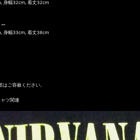
, 身幅32cm, 着丈32cm
ィー
, 身幅33cm, 着丈38cm
差はご容赦ください。
シャツ関連