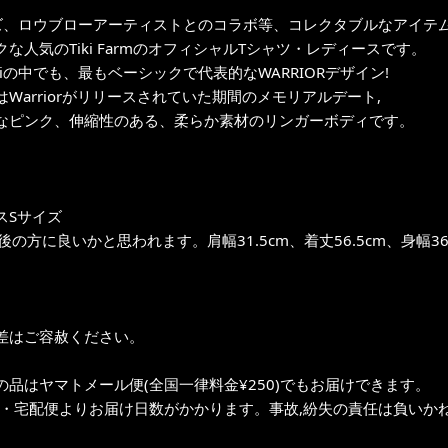
グッズ、ロウブローアーティストとのコラボ等、コレクタブルなアイテ
な人気のTiki FarmのオフィシャルTシャツ・レディースです。
kiの中でも、最もベーシックで代表的なWARRIORデザイン!
Warriorがリリースされていた期間のメモリアルデート,
なピンク、伸縮性のある、柔らか素材のリンガーボディです。
スSサイズ
前後の方に良いかと思われます。肩幅31.5cm、着丈56.5cm、身幅3
差はご容赦ください。
の品はヤマトメール便(全国一律料金¥250)でもお届けできます。
ク・宅配便よりお届け日数がかかります。事故,紛失の責任は負いかね