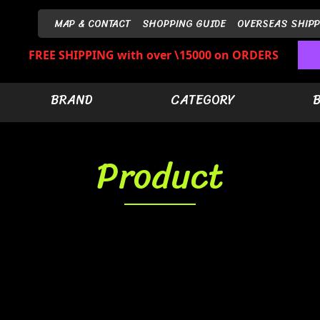
MAP & CONTACT
SHOPPING GUIDE
OVERSEAS SHIPP
FREE SHIPPING with over \15000 on ORDERS
BRAND
CATEGORY
Product