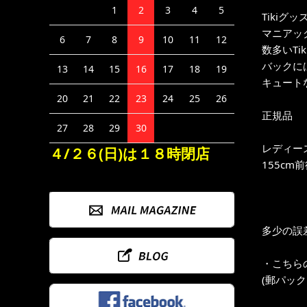
1
2
3
4
5
Tiki
マニアック
6
7
8
9
10
11
12
数多いTi
バックには
13
14
15
16
17
18
19
キュート
20
21
22
23
24
25
26
正規品
27
28
29
30
レディー
４/２６(日)は１８時閉店
155cm
多少の誤
・こちら
(郵パッ