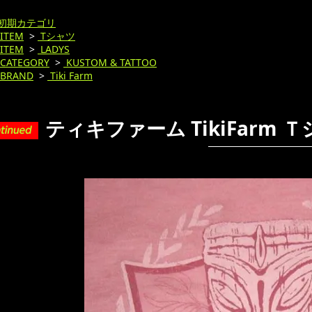
初期カテゴリ
ITEM
>
Tシャツ
ITEM
>
LADYS
CATEGORY
>
KUSTOM & TATTOO
BRAND
>
Tiki Farm
ティキファーム TikiFarm Ｔシ