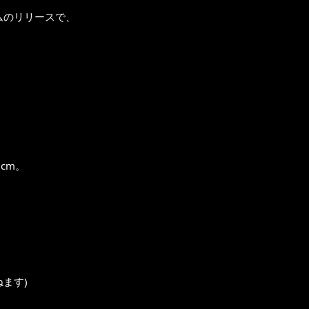
ムのリリースで、
6cm。
ます)