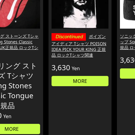
グ ストーンズ Tシャ
ソニック
ポイズン
g Stones Classic
ップ Son
アイディア Tシャツ POISON
e UK正規品 ロックTシ
規品 
IDEA PICK YOUR KING 正規
品 ロックTシャツ関連
3,63
リング スト
3,630
Yen
ズ Tシャツ
MORE
ing Stones
sic Tongue
正規品
0
Yen
MORE