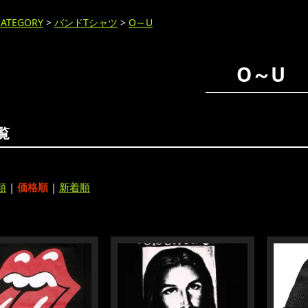
CATEGORY
>
バンドTシャツ
>
O～U
O～U
覧
順
|
価格順
|
新着順