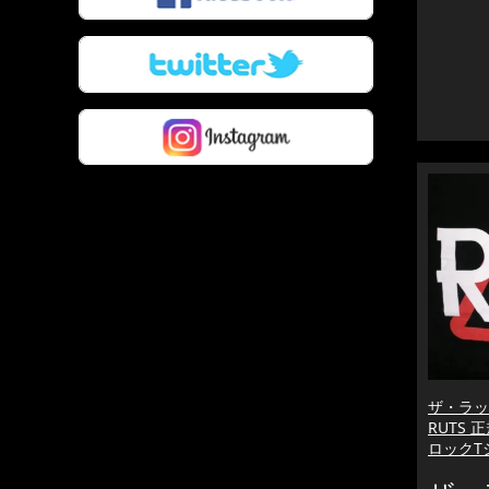
ザ・ラッツ
RUTS 正
ロックT