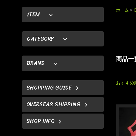
ホーム
>
ITEM
CATEGORY
商品一
BRAND
おすすめ
SHOPPING GUIDE
OVERSEAS SHIPPING
SHOP INFO