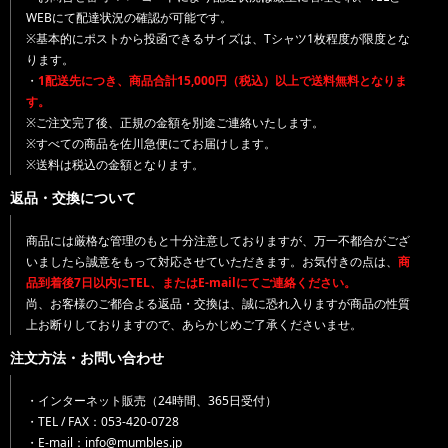
WEBにて配達状況の確認が可能です。
※基本的にポストから投函できるサイズは、Tシャツ1枚程度が限度とな
ります。
・
1配送先につき、商品合計15,000円（税込）以上で送料無料となりま
す。
※ご注文完了後、正規の金額を別途ご連絡いたします。
※すべての商品を佐川急便にてお届けします。
※送料は税込の金額となります。
返品・交換について
商品には厳格な管理のもと十分注意しておりますが、万一不都合がござ
いましたら誠意をもって対応させていただきます。お気付きの点は、
商
品到着後7日以内にTEL、またはE-mailにてご連絡ください。
尚、お客様のご都合よる返品・交換は、誠に恐れ入りますが商品の性質
上お断りしておりますので、あらかじめご了承くださいませ。
注文方法・お問い合わせ
・インターネット販売（24時間、365日受付）
・TEL / FAX：053-420-0728
・E-mail：info@mumbles.jp