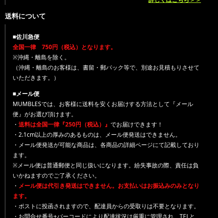
送料について
■佐川急便
全国一律 750円（税込）となります。
※沖縄・離島を除く。
（沖縄・離島のお客様は、書留・郵パック等で、別途お見積もりさせて
いただきます。）
■メール便
MUMBLESでは、お客様に送料を安くお届けする方法として『メール
便』がお選び頂けます。
・
送料は全国一律『250円（税込）』
でお届けできます！
・2.1cm以上の厚みのあるものは、メール便発送はできません。
・メール便発送が可能な商品は、各商品の詳細ページにて記載しており
ます。
※メール便は普通郵便と同じ扱いになります。紛失事故の際、責任は負
いかねますのでご了承ください。
・
メール便は代引き発送はできません。お支払いはお振込みのみとなり
ます。
・ポストに投函されますので、配達員からの受取りは不要となります。
・お問合せ番号+バーコードにより配達状況は厳重に管理され、TELと