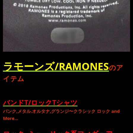
ラモーンズ/RAMONES
のア
イテム
バンドT/ロックTシャツ
パンク
,
メタル
.
オルタナ
,
グランジ
〜
クラシック ロック
and
More...