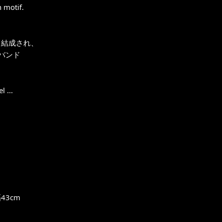
n motif.
て結成され、
バンド
 ...
43cm