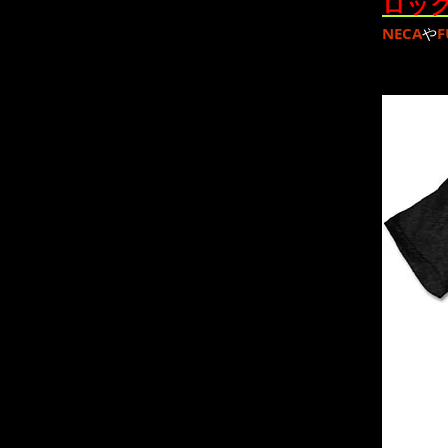
ロック
NECA
や
F