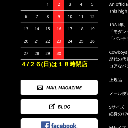
An offici
1
2
3
4
5
This high 
6
7
8
9
10
11
12
1981
13
14
15
16
17
18
19
「モダン
「パンテラ
20
21
22
23
24
25
26
Cowboys F
27
28
29
30
歴代の代
４/２６(日)は１８時閉店
コアなパ
正規品
メール便
Sサイズ
細身の17
Mサイズ