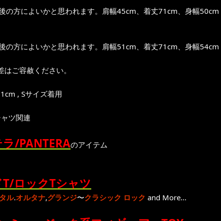
前後の方によいかと思われます。肩幅45cm、着丈71cm、身幅50cm
前後の方によいかと思われます。肩幅51cm、着丈71cm、身幅54cm
差はご容赦ください。
1cm , Sサイズ着用
シャツ関連
ラ/PANTERA
のアイテム
T/ロックTシャツ
タル
.
オルタナ
,
グランジ
〜
クラシック ロック
and More...