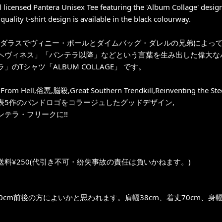
al licensed Pantera Unisex Tee featuring the 'Album Collage' desig
quality t-shirt design is available in the black colourway.
年、ダラスでヴィニー・ポールとダイムバッグ・ダレルの兄弟によっ
ヘヴィネス」「パンテラ以降」などという言葉を生み出した偉大な
」のTシャツ「ALBUM COLLAGE」 です。
rom Hell,俗悪,脳殺,Great Southern Trendkill,Reinventing the Steel
表5作のバンドロゴをコラージュしたグッドデザイン,
ンテラ・フリークに!!
送料¥250(代引き不可・紛失事故の責任は負いかねます。)
0cm前後の方によいかと思われます。肩幅38cm、着丈70cm、身幅