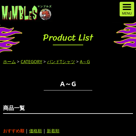
Product List
ホーム
>
CATEGORY
>
バンドTシャツ
>
A～G
A～G
商品一覧
おすすめ順
|
価格順
|
新着順