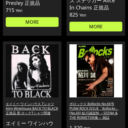
ズ ステッカー Alice
Presley 正規品
In Chains 正規品
715
Yen
825
Yen
MORE
MORE
エイミー ワインハウス Tシャツ
ボロックス Bollocks No.66号
Amy Winehouse BACK TO BLACK
PUNK ROCK ISSUE「Bollocks」
正規品 黒 ロックTシャツ関連
(No.66) 鮎川誠追悼 ～SEENA &
THE ROKKETS特集～ 雑誌
エイミー ワインハウ
1,320