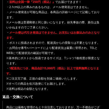
・
送料は全国一律『250円（税込）』
でお届けできます！
・2.1cm以上の厚みのあるものは、メール便発送はできません。
・メール便発送が可能な商品は、各商品の詳細ページにて記載しており
ます。
※メール便は普通郵便と同じ扱いになります。紛失事故の際、責任は負
いかねますのでご了承ください。
・
メール便は代引き発送はできません。お支払いはお振込みのみとなり
ます。
・ポストに投函されますので、配達員からの受取りは不要となります。
・お問合せ番号+バーコードにより配達状況は厳重に管理され、TELと
WEBにて配達状況の確認が可能です。
※基本的にポストから投函できるサイズは、Tシャツ1枚程度が限度とな
ります。
・
1配送先につき、商品合計15,000円（税込）以上で送料無料となりま
す。
※ご注文完了後、正規の金額を別途ご連絡いたします。
※すべての商品を佐川急便にてお届けします。
※送料は税込の金額となります。
返品・交換について
商品には厳格な管理のもと十分注意しておりますが、万一不都合がござ