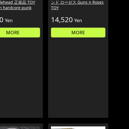
blehead 正規品 TOY
ンド ローゼス Guns n Roses
h hardcore punk
TOY
0
14,520
Yen
Yen
MORE
MORE