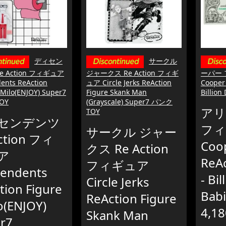
ディセン
サークル
e Action フィギュア
ジャークス Re Action フィギ
ーパー 
ents ReAction
ュア Circle Jerks ReAction
Cooper 
 Milo(ENJOY) Super7
Figure Skank Man
Billion
OY
(Grayscale) Super7 パンク
アリ
TOY
センデンツ
フィ
サークル ジャー
ction フィ
Coo
クス Re Action
ア
ReAc
フィギュア
endents
- Bil
Circle Jerks
tion Figure
Bab
ReAction Figure
lo(ENJOY)
4,18
Skank Man
r7