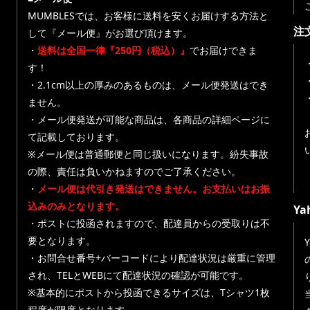
MUMBLESでは、お客様に送料を安くお届けする方法と
注
して『メール便』がお選び頂けます。
・
送料は全国一律『250円（税込）』
でお届けできま
す！
・
・2.1cm以上の厚みのあるものは、メール便発送はでき
ません。
・メール便発送が可能な商品は、各商品の詳細ページに
て記載しております。
※メール便は普通郵便と同じ扱いになります。紛失事故
の際、責任は負いかねますのでご了承ください。
・
メール便は代引き発送はできません。お支払いはお振
込みのみとなります。
Y
・ポストに投函されますので、配達員からの受取りは不
要となります。
・お問合せ番号+バーコードにより配達状況は厳重に管理
され、TELとWEBにて配達状況の確認が可能です。
※基本的にポストから投函できるサイズは、Tシャツ1枚
程度が限度となります。