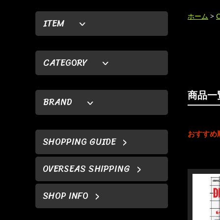
ホーム
>
ITEM
CATEGORY
商品一
BRAND
おすすめ
SHOPPING GUIDE
OVERSEAS SHIPPING
SHOP INFO