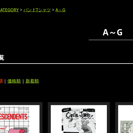
CATEGORY
>
バンドTシャツ
>
A～G
A～G
覧
順
|
価格順
|
新着順