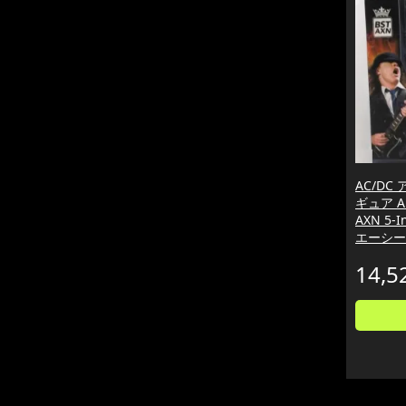
AC/DC
ギュア An
AXN 5-I
エーシー
14,5