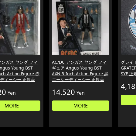
 アンガス ヤング フィ
AC/DC アンガス ヤング フィ
グレイト
gus Young BST
ギュア Angus Young BST
GRATEF
nch Action Figure 赤
AXN 5-Inch Action Figure 黒
SYF 正
ディーシー 正規品
エーシーディーシー 正規品
4,18
20
14,520
Yen
Yen
MORE
MORE