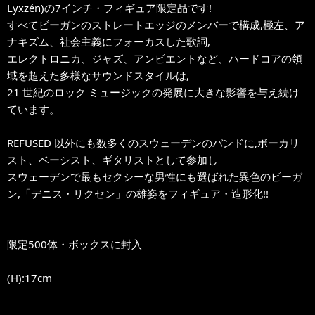
Lyxzén)の7インチ・フィギュア限定品です!
すべてビーガンのストレートエッジのメンバーで構成,極左、ア
ナキズム、社会主義にフォーカスした歌詞,
エレクトロニカ、ジャズ、アンビエントなど、ハードコアの領
域を超えた多様なサウンドスタイルは,
21 世紀のロック ミュージックの発展に大きな影響を与え続け
ています。
REFUSED 以外にも数多くのスウェーデンのバンドに,ボーカリ
スト、ベーシスト、ギタリストとして参加し
スウェーデンで最もセクシーな男性にも選ばれた異色のビーガ
ン,「デニス・リクセン」の雄姿をフィギュア・造形化!!
限定500体・ボックスに封入
(H):17cm