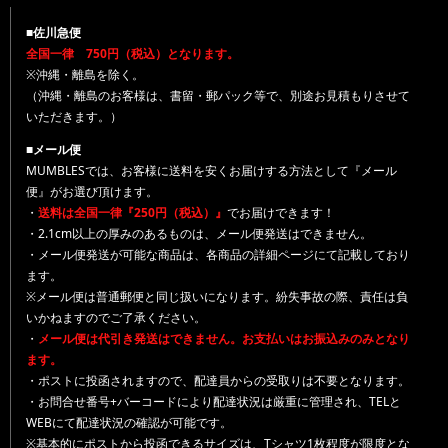
■佐川急便
全国一律 750円（税込）となります。
※沖縄・離島を除く。
（沖縄・離島のお客様は、書留・郵パック等で、別途お見積もりさせて
いただきます。）
■メール便
MUMBLESでは、お客様に送料を安くお届けする方法として『メール
便』がお選び頂けます。
・
送料は全国一律『250円（税込）』
でお届けできます！
・2.1cm以上の厚みのあるものは、メール便発送はできません。
・メール便発送が可能な商品は、各商品の詳細ページにて記載しており
ます。
※メール便は普通郵便と同じ扱いになります。紛失事故の際、責任は負
いかねますのでご了承ください。
・
メール便は代引き発送はできません。お支払いはお振込みのみとなり
ます。
・ポストに投函されますので、配達員からの受取りは不要となります。
・お問合せ番号+バーコードにより配達状況は厳重に管理され、TELと
WEBにて配達状況の確認が可能です。
※基本的にポストから投函できるサイズは、Tシャツ1枚程度が限度とな