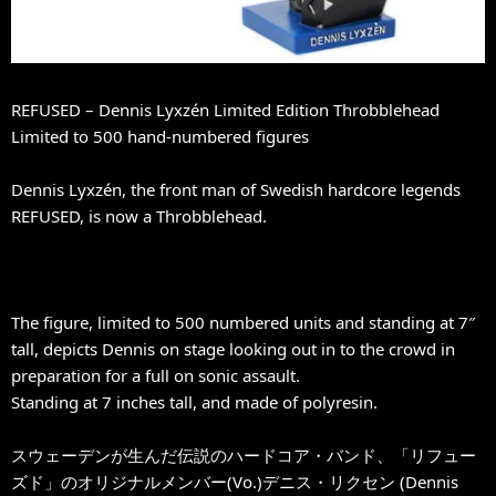
REFUSED – Dennis Lyxzén Limited Edition Throbblehead
Limited to 500 hand-numbered figures
Dennis Lyxzén, the front man of Swedish hardcore legends
REFUSED, is now a Throbblehead.
The figure, limited to 500 numbered units and standing at 7″
tall, depicts Dennis on stage looking out in to the crowd in
preparation for a full on sonic assault.
Standing at 7 inches tall, and made of polyresin.
スウェーデンが生んだ伝説のハードコア・バンド、「リフュー
ズド」のオリジナルメンバー(Vo.)デニス・リクセン (Dennis