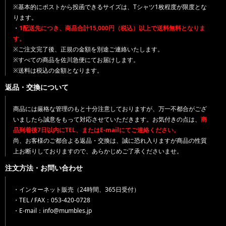
※基本的にポストから投函できるサイズは、Tシャツ1枚程度が限度とな
ります。
・
1配送先につき、商品合計15,000円（税込）以上で送料無料となりま
す。
※ご注文完了後、正規の金額を別途ご連絡いたします。
※すべての商品を佐川急便にてお届けします。
※送料は税込の金額となります。
返品・交換について
商品には厳格な管理のもと十分注意しておりますが、万一不都合がござ
いましたら誠意をもって対応させていただきます。お気付きの点は、
商
品到着後7日以内にTEL、またはE-mailにてご連絡ください。
尚、お客様のご都合よる返品・交換は、誠に恐れ入りますが商品の性質
上お断りしておりますので、あらかじめご了承くださいませ。
注文方法・お問い合わせ
・インターネット販売（24時間、365日受付）
・TEL / FAX：053-420-0728
・E-mail：info@mumbles.jp