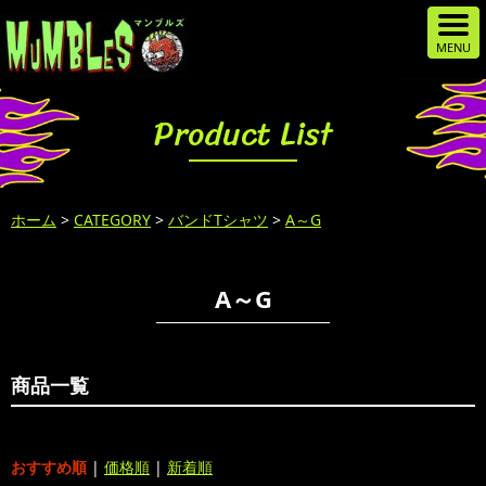
Product List
ホーム
>
CATEGORY
>
バンドTシャツ
>
A～G
A～G
商品一覧
おすすめ順
|
価格順
|
新着順