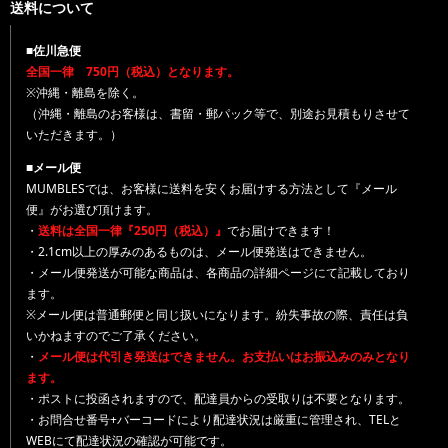
送料について
■佐川急便
全国一律 750円（税込）となります。
※沖縄・離島を除く。
（沖縄・離島のお客様は、書留・郵パック等で、別途お見積もりさせて
いただきます。）
■メール便
MUMBLESでは、お客様に送料を安くお届けする方法として『メール
便』がお選び頂けます。
・
送料は全国一律『250円（税込）』
でお届けできます！
・2.1cm以上の厚みのあるものは、メール便発送はできません。
・メール便発送が可能な商品は、各商品の詳細ページにて記載しており
ます。
※メール便は普通郵便と同じ扱いになります。紛失事故の際、責任は負
いかねますのでご了承ください。
・
メール便は代引き発送はできません。お支払いはお振込みのみとなり
ます。
・ポストに投函されますので、配達員からの受取りは不要となります。
・お問合せ番号+バーコードにより配達状況は厳重に管理され、TELと
WEBにて配達状況の確認が可能です。