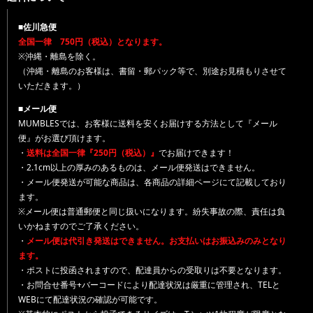
■佐川急便
全国一律 750円（税込）となります。
※沖縄・離島を除く。
（沖縄・離島のお客様は、書留・郵パック等で、別途お見積もりさせて
いただきます。）
■メール便
MUMBLESでは、お客様に送料を安くお届けする方法として『メール
便』がお選び頂けます。
・
送料は全国一律『250円（税込）』
でお届けできます！
・2.1cm以上の厚みのあるものは、メール便発送はできません。
・メール便発送が可能な商品は、各商品の詳細ページにて記載しており
ます。
※メール便は普通郵便と同じ扱いになります。紛失事故の際、責任は負
いかねますのでご了承ください。
・
メール便は代引き発送はできません。お支払いはお振込みのみとなり
ます。
・ポストに投函されますので、配達員からの受取りは不要となります。
・お問合せ番号+バーコードにより配達状況は厳重に管理され、TELと
WEBにて配達状況の確認が可能です。