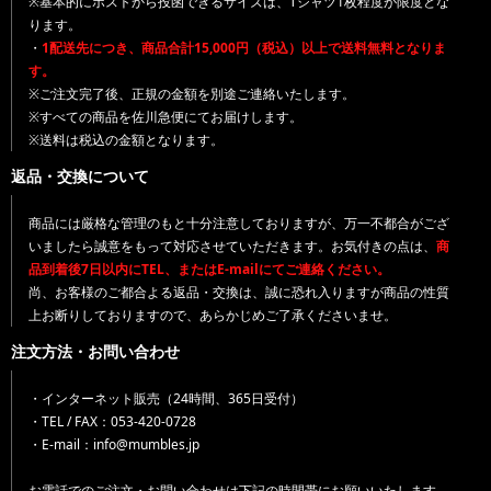
※基本的にポストから投函できるサイズは、Tシャツ1枚程度が限度とな
ります。
・
1配送先につき、商品合計15,000円（税込）以上で送料無料となりま
す。
※ご注文完了後、正規の金額を別途ご連絡いたします。
※すべての商品を佐川急便にてお届けします。
※送料は税込の金額となります。
返品・交換について
商品には厳格な管理のもと十分注意しておりますが、万一不都合がござ
いましたら誠意をもって対応させていただきます。お気付きの点は、
商
品到着後7日以内にTEL、またはE-mailにてご連絡ください。
尚、お客様のご都合よる返品・交換は、誠に恐れ入りますが商品の性質
上お断りしておりますので、あらかじめご了承くださいませ。
注文方法・お問い合わせ
・インターネット販売（24時間、365日受付）
・TEL / FAX：053-420-0728
・E-mail：info@mumbles.jp
お電話でのご注文・お問い合わせは下記の時間帯にお願いいたします。