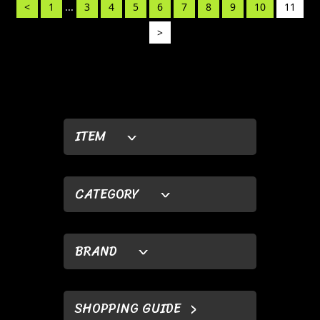
<
1
...
3
4
5
6
7
8
9
10
11
>
ITEM
CATEGORY
BRAND
SHOPPING GUIDE